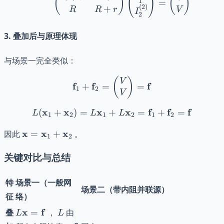
(
)
(
)
(
)
1
=
(
2
)
+
R
R
r
V
I
2
3. 叠加后与原理体现
与场景一完全类似：
\mathbf{f}_1 + \mathbf{
(
)
V
f
f
f
+
=
=
1
2
V
x
x
x
L(\mathbf{x}_1 + \mathb
x
f
f
f
(
+
)
=
+
=
+
=
L
L
L
1
2
1
2
1
2
\mathbf{x} =
x
x
x
因此
=
+
。
1
2
\mathbf{x}_1
+
关键对比与总结
\mathbf{x}_2
特
场景一（一般网
场景二（带内阻并联源）
征
络）
L\mathbf{x}
L
x
f
叠
=
，
由
L
L
=