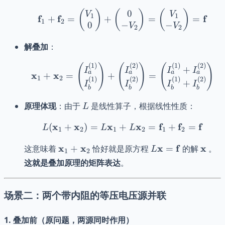
0
\mathbf{f}_1 + \mathbf
(
)
(
)
(
)
V
V
1
1
f
f
f
+
=
+
=
=
1
2
0
−
−
V
V
2
2
解叠加
：
(
)
(
)
(
)
\mathbf{x}_1 + \mathbf
(
1
)
(
2
)
(
1
)
(
2
)
+
I
I
I
I
a
a
a
a
x
x
+
=
+
=
1
2
(
1
)
(
2
)
(
1
)
(
2
)
+
I
I
I
I
b
b
b
b
L
原理体现
：由于
是线性算子，根据线性性质：
L
x
x
x
L(\mathbf{x}_1 + \mat
x
f
f
f
(
+
)
=
+
=
+
=
L
L
L
1
2
1
2
1
2
\mathbf{x}_1
L\mathbf{x}
\mat
x
x
x
f
x
这意味着
+
恰好就是原方程
=
的解
。
L
1
2
+
=
这就是叠加原理的矩阵表达
。
\mathbf{x}_2
\mathbf{f}
场景二：两个带内阻的等压电压源并联
1. 叠加前（原问题，两源同时作用）