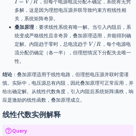
=
/
，但每个电源电流分配不确定，系统有无穷
I
V
R
多解，这是因为理想电压源并联导致约束方程线性相
关，系统矩阵奇异。
叠加原理
：要求线性系统有唯一解。当引入内阻后，系
统变成严格线性且非奇异，叠加原理适用，并能得到确
V/R
定解。内阻趋于零时，总电流趋于
/
，每个电源电
V
R
流分配仍确定（各一半），但理想情况下分配失去唯一
性。
结论
：叠加原理适用于线性电路，但理想电压源并联时需谨
慎。实际中，电压源总有内阻，因此叠加原理可正常应用，并
给出确定解。从线性代数角度，引入内阻后系统矩阵满秩，响
应是激励的线性函数，叠加原理成立。
线性代数实例解释
Query