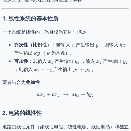
1.
线性系统的基本性质
一个系统是线性的，当且仅当它同时满足：
x
y
kx
齐次性（比例性）
：若输入
产生输出
，则输入
x
y
k
x
ky
k
产生输出
（
为常数）。
k
y
k
x_1
y_1
x_2
y_
可加性
：若输入
产生输出
，输入
产生输出
x
y
x
y
1
1
2
2
x_1
y_1
，则输入
+
产生输出
+
。
x
x
y
y
1
2
1
2
+
+
x_2
y_2
两者结合为
叠加性
：
+
→
a x_1 + b x_2 \ \to\ a y_
+
a
x
b
x
a
y
b
y
1
2
1
2
2.
电路的线性性
电路由线性元件（如线性电阻、线性电容、线性电感）和独立