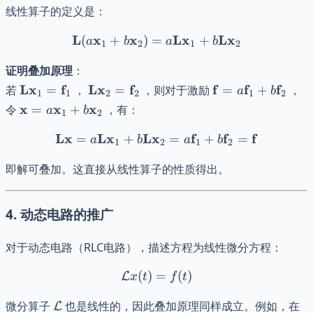
线性算子的定义是：
L
x
x
\mathbf{L}(a \mathbf{x}
L
x
L
x
(
+
)
=
+
a
b
a
b
1
2
1
2
证明叠加原理
：
\mathbf{L}
\mathbf{L}
\mathbf{f} =
L
x
f
L
x
f
f
f
f
若
=
，
=
，则对于激励
=
+
，
a
b
1
1
2
2
1
2
\mathbf{x}_1
\mathbf{x}_2
a
\mathbf{x} =
x
x
x
令
=
+
，有：
a
b
1
2
=
=
\mathbf{f}_1
a
\mathbf{f}_1
\mathbf{f}_2
+ b
Lx
L
x
L
x
\mathbf{L} \mathbf{x} =
f
f
f
=
+
=
+
=
\mathbf{x}_1
a
b
a
b
1
2
1
2
\mathbf{f}_2
+ b
即解可叠加。这直接从线性算子的性质得出。
\mathbf{x}_2
4.
动态电路的推广
对于动态电路（RLC电路），描述方程为线性微分方程：
(
)
=
\mathcal{L} x(t) = f(t)
(
)
L
x
t
f
t
\mathcal{L}
微分算子
也是线性的，因此叠加原理同样成立。例如，在
L