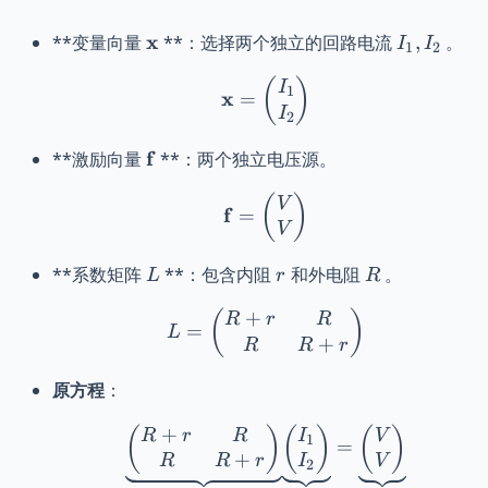
\mathbf{x}
I_1,
x
**变量向量
**：选择两个独立的回路电流
,
。
I
I
1
2
I_2
\mathbf{x} = \begin{pm
(
)
I
1
x
=
I
2
\mathbf{f}
f
**激励向量
**：两个独立电压源。
\mathbf{f} = \begin{p
(
)
V
f
=
V
L
r
R
**系数矩阵
**：包含内阻
和外电阻
。
L
r
R
+
L = \begin{pmatrix} R 
(
)
R
r
R
=
L
+
R
R
r
原方程
：
+
\underbrace{\begin{pm
(
)
(
)
(
)
R
r
R
I
V
1
=
+
R
R
r
I
V
2