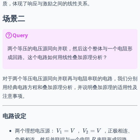
质，体现了响应与激励之间的线性关系。
场景二
Query
两个等压的电压源同向并联，然后这个整体与一个电阻形
成回路。这个电路如何用线性叠加原理分析？
对于两个等压电压源同向并联再与电阻串联的电路，我们分别
用经典电路方程和叠加原理分析，并说明叠加原理的适用性及
注意事项。
电路设定
V_1
V_2
两个理想电压源：
=
，
=
，正极相连、
V
V
V
V
1
2
= V
= V
R
负极相连，然后并联端与一个电阻
串联形成回路。
R