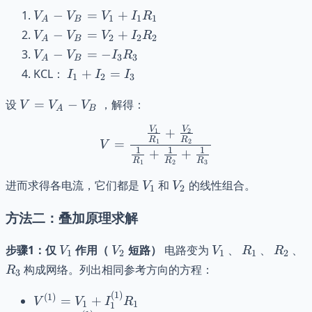
V_A
−
=
+
V
V
V
I
R
1
1
1
A
B
-
V_A
−
=
+
V
V
V
I
R
2
2
2
A
B
V_B
-
V_A
−
=
−
V
V
I
R
3
3
A
B
=
V_B
-
I_1
KCL：
+
=
I
I
I
V_1
1
2
3
=
V_B
+
+
V_2
= -
V =
I_2
设
=
−
，解得：
V
V
V
I_1
A
B
+
I_3
V_A
=
R_1
I_2
R_3
V
V
V = \frac{\frac{V_1}{R_
+
-
1
2
I_3
R
R
=
1
2
R_2
V
V_B
1
1
1
+
+
R
R
R
1
2
3
V_1
V_2
进而求得各电流，它们都是
和
的线性组合。
V
V
1
2
方法二：叠加原理求解
V_1
V_2
V_1
R_1
R_2
R
步骤1：仅
作用（
短路）
电路变为
、
、
、
V
V
V
R
R
1
2
1
1
2
构成网络。列出相同参考方向的方程：
R
3
(
1
)
V^{(1)}
(
1
)
=
+
V
V
I
R
1
1
1