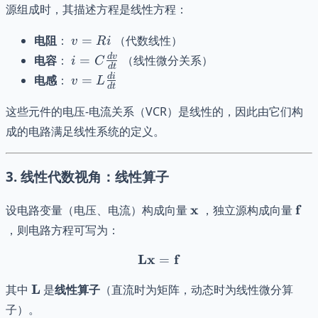
源组成时，其描述方程是线性方程：
v
电阻
：
=
（代数线性）
v
R
i
=
i = C
d
v
电容
：
=
（线性微分关系）
i
C
d
t
Ri
\frac{dv}
v = L
d
i
电感
：
=
v
L
d
t
{dt}
\frac{di}
{dt}
这些元件的电压-电流关系（VCR）是线性的，因此由它们构
成的电路满足线性系统的定义。
3.
线性代数视角：线性算子
\mathbf{x}
\ma
x
f
设电路变量（电压、电流）构成向量
，独立源构成向量
，则电路方程可写为：
Lx
\mathbf{L} \mathbf{x} =
f
=
\mathbf{L}
L
其中
是
线性算子
（直流时为矩阵，动态时为线性微分算
子）。