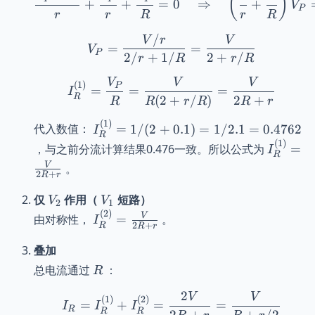
(
)
+
+
=
0
⇒
+
V
P
r}{r(R+r)
r
r
R
r
R
+ Rr}
/
V_P = \frac{V/r}{2/r 
V
r
V
\cdot
=
=
V
P
2/
+
1/
2
+
/
r
R
r
R
\frac{r}
{R+r}
V
V
V
I^{(1)}_R = \frac{V_P
(
1
)
P
=
=
=
I
R
(
2
+
/
)
2
+
R
R
r
R
R
r
(
1
)
I^{(1)}_R =
代入数值：
=
1/
(
2
+
0.1
)
=
1/2.1
=
0.4762
I
R
1/(2+0.1)=1/2.1=0.4762
(
1
)
I^{(1)}
，与之前分流计算结果0.476一致。所以公式为
=
I
R
=
V
。
2
+
R
r
\frac{V
{2R + r
V_2
V_1
仅
作用（
短路）
V
V
2
1
(
2
)
I^{(2)}_R
V
由对称性，
=
。
I
2
+
R
R
r
=
\frac{V}
叠加
{2R + r}
R
总电流通过
：
R
2
V
V
I_R = I^{(1)}_R + I^{
(
1
)
(
2
)
=
+
=
=
I
I
I
R
R
R
2
+
+
/2