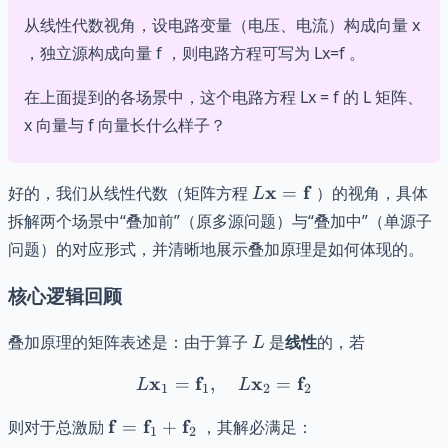
从线性代数视角，设电路变量（电压、电流）构成向量 x
，独立源构成向量 f ，则电路方程可写为 Lx=f 。
在上面提到的各场景中，这个电路方程 Lx = f 的 L 矩阵、
x 向量与 f 向量长什么样子？
L\mathbf{x}
x
f
好的，我们从线性代数（矩阵方程
=
）的视角，具体
L
=
拆解两个场景中“叠加前”（原多源问题）与“叠加中”（单源子
\mathbf{f}
问题）的对应形式，并清晰地展示叠加原理是如何体现的。
核心逻辑回顾
L
叠加原理的矩阵表述是：由于算子
是
线性
的，若
L
x
f
L\mathbf{x}_1 = \mathbf
x
f
=
,
=
L
L
1
1
2
2
\mathbf{f} =
f
f
f
则对于总激励
=
+
，其解必满足：
1
2
\mathbf{f}_1