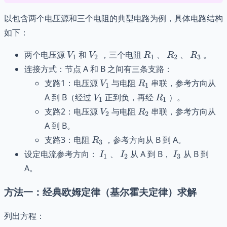
以包含两个电压源和三个电阻的典型电路为例，具体电路结构
如下：
V_1
V_2
R_1
R_2
R_3
两个电压源
和
，三个电阻
、
、
。
V
V
R
R
R
1
2
1
2
3
连接方式：节点 A 和 B 之间有三条支路：
V_1
R_1
支路1：电压源
与电阻
串联，参考方向从
V
R
1
1
V_1
R_1
A 到 B（经过
正到负，再经
）。
V
R
1
1
V_2
R_2
支路2：电压源
与电阻
串联，参考方向从
V
R
2
2
A 到 B。
R_3
支路3：电阻
，参考方向从 B 到 A。
R
3
I_1
I_2
I_3
设定电流参考方向：
、
从 A 到 B，
从 B 到
I
I
I
1
2
3
A。
方法一：经典欧姆定律（基尔霍夫定律）求解
列出方程：