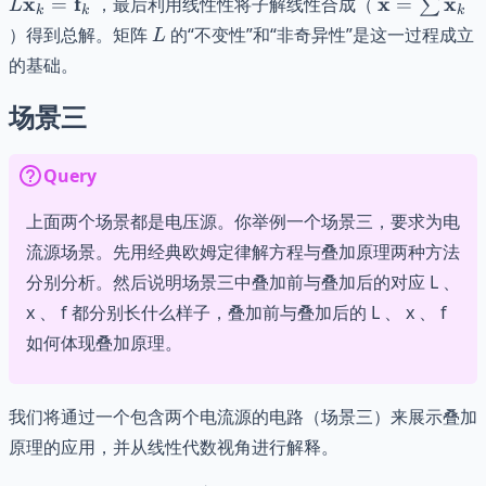
\mathbf{x
x
f
x
x
=
，最后利用线性性将子解线性合成（
=
∑
L
k
k
k
\mathbf{f}_k
\m
\sum
L
）得到总解。矩阵
的“不变性”和“非奇异性”是这一过程成立
L
\mathbf{x
的基础。
场景三
Query
上面两个场景都是电压源。你举例一个场景三，要求为电
流源场景。先用经典欧姆定律解方程与叠加原理两种方法
分别分析。然后说明场景三中叠加前与叠加后的对应 L 、
x 、 f 都分别长什么样子，叠加前与叠加后的 L 、 x 、 f
如何体现叠加原理。
我们将通过一个包含两个电流源的电路（场景三）来展示叠加
原理的应用，并从线性代数视角进行解释。