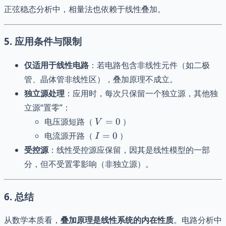
正弦稳态分析中，相量法也依赖于线性叠加。
5.
应用条件与限制
仅适用于线性电路
：若电路包含非线性元件（如二极
管、晶体管非线性区），叠加原理不成立。
独立源处理
：应用时，每次只保留一个独立源，其他独
立源“置零”：
V=0
电压源短路（
=
0
）
V
I=0
电流源开路（
=
0
）
I
受控源
：线性受控源应保留，因其是线性模型的一部
分，但不受置零影响（非独立源）。
6.
总结
从数学本质看，
叠加原理是线性系统的内在性质
。电路分析中