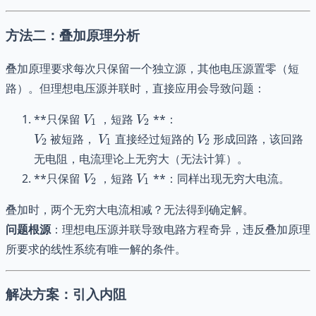
{R}
方法二：叠加原理分析
叠加原理要求每次只保留一个独立源，其他电压源置零（短
路）。但理想电压源并联时，直接应用会导致问题：
V_1
V_2
**只保留
，短路
**：
V
V
1
2
V_2
V_1
V_2
被短路，
直接经过短路的
形成回路，该回路
V
V
V
2
1
2
无电阻，电流理论上无穷大（无法计算）。
V_2
V_1
**只保留
，短路
**：同样出现无穷大电流。
V
V
2
1
叠加时，两个无穷大电流相减？无法得到确定解。
问题根源
：理想电压源并联导致电路方程奇异，违反叠加原理
所要求的线性系统有唯一解的条件。
解决方案：引入内阻