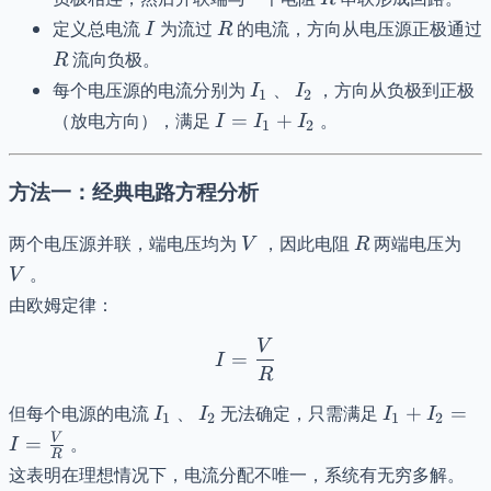
I
R
定义总电流
为流过
的电流，方向从电压源正极通过
I
R
R
流向负极。
R
I_1
I_2
每个电压源的电流分别为
、
，方向从负极到正极
I
I
1
2
I =
（放电方向），满足
=
+
。
I
I
I
1
2
I_1
+
方法一：经典电路方程分析
I_2
V
R
V
两个电压源并联，端电压均为
，因此电阻
两端电压为
V
R
。
V
由欧姆定律：
V
I = \frac{V}{R}
=
I
R
I_1
I_2
I_1 +
但每个电源的电流
、
无法确定，只需满足
+
=
I
I
I
I
1
2
1
2
I_2 = I
V
=
。
I
R
=
这表明在理想情况下，电流分配不唯一，系统有无穷多解。
\frac{V}