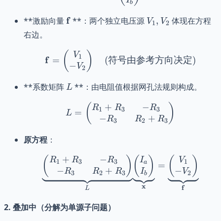
b
\mathbf{f}
V_1,
f
**激励向量
**：两个独立电压源
,
体现在方程
V
V
1
2
V_2
右边。
\mathbf{f} = \begin
(
)
V
1
f
=
(
符号由参考方向决定
)
−
V
2
L
**系数矩阵
**：由电阻值根据网孔法规则构成。
L
+
−
L = \begin{pmatrix} R
(
)
R
R
R
1
3
3
=
L
−
+
R
R
R
3
2
3
原方程
：
+
−
\underbrace{\begin{pm
(
)
(
)
(
)
R
R
R
I
V
1
3
3
1
a
=
−
+
−
R
R
R
I
V
3
2
3
2
b
x
f
L
2. 叠加中（分解为单源子问题）