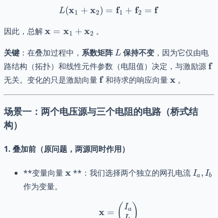
x
x
L(\mathbf{x}_1 + \mathb
f
f
f
(
+
)
=
+
=
+
L
1
2
1
2
\mathbf{f}_2
\mathbf{x} =
x
x
x
因此，总解
=
+
。
1
2
\mathbf{x}_1
L
+
关键
：在叠加过程中，
系数矩阵
保持不变
，因为它仅由电
L
\mathbf{x}_2
\m
f
路结构（拓扑）和线性元件参数（电阻值）决定，与激励源
\mathbf{f}
\mathbf{x
f
x
无关。变化的只是激励向量
和待求的响应向量
。
场景一：两个电压源与三个电阻的电路（桥式结
构）
1. 叠加前（原问题，两源同时作用）
\mathbf{x}
I_a,
x
**变量向量
**：我们选择两个独立的网孔电流
,
I
I
a
b
I_b
作为变量。
\mathbf{x} = \begin{pm
(
)
I
a
x
=
I