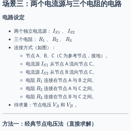
场景三：两个电流源与三个电阻的电路
电路设定
I_{S1}
I_{S2}
两个独立电流源：
、
I
I
1
2
S
S
R_1
R_2
R_3
三个电阻：
、
、
R
R
R
1
2
3
连接方式（如图）：
节点 A、B、C（C 为参考节点，接地）。
I_{S1}
电流源
从节点 A 流向节点 C。
I
1
S
I_{S2}
电流源
从节点 B 流向节点 C。
I
2
S
R_1
电阻
连接在节点 A 与 B 之间。
R
1
R_2
电阻
连接在节点 A 与 C 之间。
R
2
R_3
电阻
连接在节点 B 与 C 之间。
R
3
V_A
V_B
待求量：节点电压
和
。
V
V
A
B
方法一：经典节点电压法（直接求解）