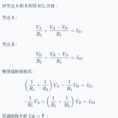
对节点 A 和 B 列写 KCL 方程：
节点 A：
−
V
V
V
\frac{V_A}{R_2} + \frac
A
A
B
+
=
I
1
S
R
R
2
1
节点 B：
−
V
V
V
\frac{V_B}{R_3} + \frac
B
B
A
+
=
I
2
S
R
R
3
1
整理成标准形式：
1
1
1
\left( \frac{1}{R_1} + \
(
)
+
−
=
V
V
I
1
A
B
S
R
R
R
1
2
1
1
1
1
- \frac{1}{R_1} V_A + \l
(
)
−
+
+
=
V
V
I
2
A
B
S
R
R
R
1
1
3
L
x
f
写成矩阵方程
=
：
L