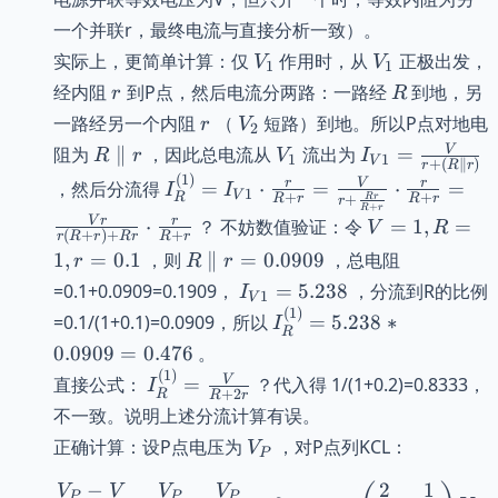
0
\frac{V}
{R(2 +
一个并联r，最终电流与直接分析一致）。
{2R}
\frac{r}
V_1
V_1
实际上，更简单计算：仅
作用时，从
正极出发，
V
V
1
1
{R})} =
r
R
经内阻
到P点，然后电流分两路：一路经
到地，另
r
R
\frac{V}
r
V_2
一路经另一个内阻
（
短路）到地。所以P点对地电
{2R + r}
r
V
2
R
V_1
I_{V1}
V
阻为
∥
，因此总电流从
流出为
=
R
r
V
I
1
1
V
+
(
∥
)
r
R
r
\parallel
=
(
1
)
I^{(1)}_R
r
V
r
，然后分流得
=
⋅
=
⋅
=
I
I
1
V
+
+
R
r
\frac{V}
R
r
+
R
r
R
r
r
= I_{V1}
+
R
r
V=1,
V
r
r
⋅
？ 不妨数值验证：令
=
1
,
=
{r + (R
V
R
\cdot
(
+
)
+
+
r
R
r
R
r
R
r
R=1,
\parallel
R
1
,
=
0.1
，则
∥
=
0.0909
，总电阻
\frac{r}
r
R
r
r=0.1
r)}
\parallel
{R+r} =
I_{V1}=5.238
=0.1+0.0909=0.1909，
=
5.238
，分流到R的比例
I
1
V
r =
\frac{V}
(
1
)
I^{(1)}_R=5.238*0.090
=0.1/(1+0.1)=0.0909，所以
=
5.238
∗
I
0.0909
R
{r +
0.0909
=
0.476
。
\frac{Rr}
(
1
)
I^{(1)}_R
V
直接公式：
=
？代入得 1/(1+0.2)=0.8333，
I
{R+r}}
+
2
R
R
r
=
\cdot
不一致。说明上述分流计算有误。
\frac{V}
\frac{r}
V_P
正确计算：设P点电压为
，对P点列KCL：
V
{R+2r}
P
{R+r} =
−
2
1
\frac{V
\frac{V_P - V}{r} + \f
V
V
V
V
P
P
P