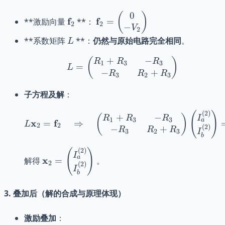
\end{pmatrix}
= 0
0
\mathbf{f}_2
\mathbf{f}_2 =
(
)
f
f
**激励向量
**：
=
2
2
−
\begin{pmatrix}
V
2
0 \\ -V_2
L
**系数矩阵
**：
仍然与原始电路完全相同
。
L
\end{pmatrix}
+
−
L = \begin{pmatrix} R
(
)
R
R
R
1
3
3
=
L
−
+
R
R
R
3
2
3
子方程及解
：
(
)
L \mathbf{x}_2 = \math
(
2
)
+
−
(
)
I
R
R
R
1
3
3
a
x
f
=
⇒
L
2
2
(
2
)
−
+
R
R
R
I
3
2
3
b
(
)
\mathbf{x}_2 =
(
2
)
I
a
x
解得
=
。
\begin{pmatrix}
2
(
2
)
I
b
I_a^{(2)} \\
I_b^{(2)}
3. 叠加后（解的合成与原理体现）
\end{pmatrix}
激励叠加
：