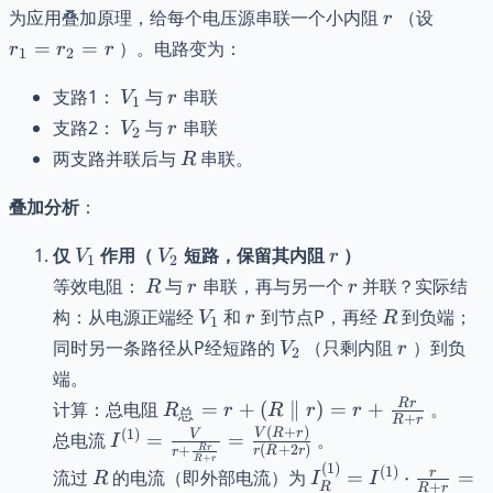
r
r_1
为应用叠加原理，给每个电压源串联一个小内阻
（设
r
=
=
=
）。电路变为：
r
r
r
1
2
r_2
= r
V_1
r
支路1：
与
串联
V
r
1
V_2
r
支路2：
与
串联
V
r
2
R
两支路并联后与
串联。
R
叠加分析
：
V_1
V_2
r
仅
作用（
短路，保留其内阻
）
V
V
r
1
2
R
r
r
等效电阻：
与
串联，再与另一个
并联？实际结
R
r
r
V_1
r
R
构：从电源正端经
和
到节点P，再经
到负端；
V
r
R
1
V_2
r
同时另一条路径从P经短路的
（只剩内阻
）到负
V
r
2
端。
R_{\text{总}}
R
r
计算：总电阻
=
+
(
∥
)
=
+
。
R
r
R
r
r
总
+
R
r
= r + (R
(
+
)
I^{(1)} =
V
R
r
(
1
)
V
总电流
=
=
。
I
(
+
2
)
R
r
+
r
R
r
\parallel r) = r
r
\frac{V}{r +
+
R
r
(
1
)
R
I^{(1)}_{R}
(
1
)
r
流过
的电流（即外部电流）为
=
⋅
=
R
I
I
+ \frac{Rr}
\frac{Rr}
+
R
R
r