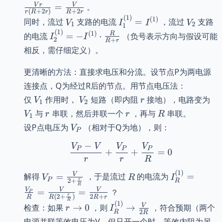
= I^{(1)}
{R+r}
V
r
V
=
。
{R+r}} =
(
+
2
)
+
2
r
R
r
R
r
\cdot
(
1
)
\frac{V(R+r)}
V_1
I_1^{(1)}
V_2
(
1
)
同时，流过
支路的电流
=
，流过
支路
V
I
I
V
\frac{r}
1
2
1
{r(R+2r)}
= I^{(1)}
(
1
)
I_2^{(1)}
(
1
)
R
的电流
=
−
⋅
（负号表示方向与假设可能
{R+r} =
I
I
2
+
R
r
= -
\frac{V r}
相反，需仔细定义）。
I^{(1)}
{r(R+2r)}
\cdot
= \frac{V}
更清晰的方法：直接求电压和分流。设节点P为两电源
\frac{R}
{R+2r}
连接点，Q为经过R后的节点。用节点电压法：
{R+r}
V_1
V_2
r
V_
仅
作用时，
短路（即内阻
接地），电路变为
V
V
r
1
2
r
r
R
与
串联，然后并联一个
，再与
串联。
V
r
r
R
1
V_P
设P点电压为
（相对于Q为地），则：
V
P
−
V
V
V
V
\frac{V_P - V}{r} + \
P
P
P
+
+
=
0
r
r
R
(
1
)
V_P =
R
I^{(1)}_R
V
解得
=
，于是流过
的电流为
=
V
R
I
P
r
2
+
R
\frac{V}
=
R
V
V
V
=
=
？
P
{2 +
\frac{V_P}
r
(
2
+
)
2
+
R
R
R
r
R
(
1
)
r
I^{(1)}_R
V
检查：如果
→
0
，则
→
，符合预期（两个
\frac{r}
{R} =
r
I
2
R
R
\to
\to
{R}}
\frac{V}
电源并联等效电压为V，但只开一个时，等效内阻为另