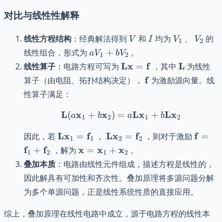
对比与线性性解释
V
I
V_1
V_2
线性方程结构
：经典解法得到
和
均为
、
的
V
I
V
V
1
2
a
线性组合，形式为
+
。
a
V
b
V
1
2
V_1
\mathbf{L}
\mathbf{
Lx
f
L
线性算子
：电路方程可写为
=
，其中
为线性
+ b
\mathbf{x}
\mathbf{f}
f
算子（由电阻、拓扑结构决定），
为激励源向量。线
V_2
=
性算子满足：
\mathbf{f}
L
x
x
\mathbf{L}(a \mathbf{
L
x
L
x
(
+
)
=
+
a
b
a
b
1
2
1
2
\mathbf{L}
\mathbf{L}
\math
L
x
f
L
x
f
f
因此，若
=
，
=
，则对于激励
=
1
1
2
2
\mathbf{x}_1
\mathbf{x}_2
\math
\mathbf{x} =
f
f
x
x
x
+
，解为
=
+
。
1
2
1
2
=
=
+
\mathbf{x}_1
叠加本质
：电路由线性元件组成，描述方程是线性的，
\mathbf{f}_1
\mathbf{f}_2
\math
+
因此解具有可加性和齐次性。叠加原理将多源问题分解
\mathbf{x}_2
为多个单源问题，正是线性系统性质的直接应用。
综上，叠加原理在线性电路中成立，源于电路方程的线性本