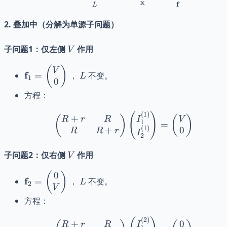
x
f
L
2. 叠加中（分解为单源子问题）
V
子问题1：仅左侧
作用
V
\mathbf{f}_1 =
L
(
)
V
f
=
，
不变。
L
1
0
\begin{pmatrix}
V \\ 0
方程：
\end{pmatrix}
(
)
\begin{pmatrix} R + r 
(
1
)
+
(
)
(
)
I
R
r
R
V
1
=
(
1
)
+
0
R
R
r
I
2
V
子问题2：仅右侧
作用
V
0
\mathbf{f}_2 =
L
(
)
f
=
，
不变。
L
2
\begin{pmatrix}
V
0 \\ V
方程：
\end{pmatrix}
\begin{pmatrix} R + r 
(
2
)
+
0
I
R
r
R