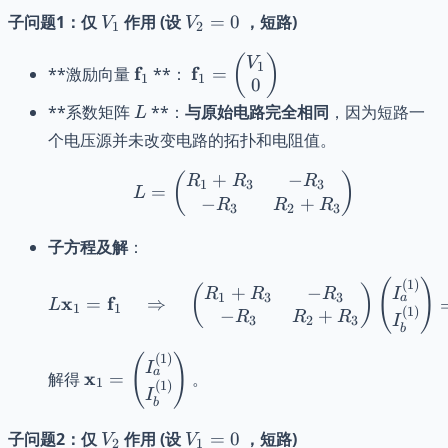
V_1
V_2
子问题1：仅
作用 (设
=
0
，短路)
V
V
1
2
= 0
\mathbf{f}_1
\mathbf{f}_1 =
(
)
V
1
f
f
**激励向量
**：
=
1
1
0
\begin{pmatrix}
V_1 \\ 0
L
**系数矩阵
**：
与原始电路完全相同
，因为短路一
L
\end{pmatrix}
个电压源并未改变电路的拓扑和电阻值。
+
−
L = \begin{pmatrix} R
(
)
R
R
R
1
3
3
=
L
−
+
R
R
R
3
2
3
子方程及解
：
(
)
L \mathbf{x}_1 = \math
(
1
)
+
−
(
)
I
R
R
R
1
3
3
a
x
f
=
⇒
L
1
1
(
1
)
−
+
R
R
R
I
3
2
3
b
(
)
\mathbf{x}_1 =
(
1
)
I
a
x
解得
=
。
\begin{pmatrix}
1
(
1
)
I
b
I_a^{(1)} \\
I_b^{(1)}
V_2
V_1
子问题2：仅
作用 (设
=
0
，短路)
V
V
2
1