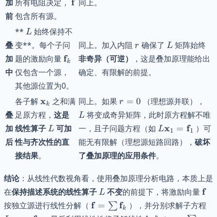
\mathbf{f}
f
加
所有电阻决定，
同上。
\mathbf{f}
前
包含所有源。
L
**
始终保持不
L
r
L
叠
变**。每个子问
同上。加入内阻
确保了
矩阵始终
r
L
\mathbf{f}_k
f
加
题的激励向量
非奇异（可逆）
，这是叠加原理能给出
k
中
仅包含一个源，
确定、有限解的前提。
其他源位置为0。
\mathbf{x}_k
r=0
L
x
各子解
之和满
同上。如果
=
0
（理想源并联），
r
k
叠
足原方程，
这是
将变成奇异矩阵，此时原方程解不唯
L
L
L\mathbf{x}
x
f
加
线性算子
可加
一，且子问题方程（如
=
）可
L
L
1
1
后
性与齐次性的直
能无有限解（理想源短路回路），
破坏
接结果
。
了叠加原理的应用条件
。
结论
：从线性代数视角看，使用叠加原理分析电路，本质上是
L
\ma
f
在
保持描述系统的线性算子
不变
的前提下，将激励向量
L
\mathbf{f} =
L\
f
f
按独立源进行线性分解（
=
），并分别求解子方程
∑
k
\sum
=