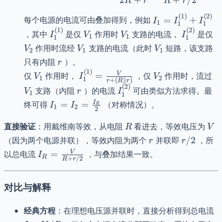
R
r
R
r
(
1
)
(
2
)
I_1 =
每个电源的电流可由叠加得到，例如
=
+
I
I
I
1
1
1
I_1^{(1)}
(
1
)
(
2
)
I_1^{(1)}
V_1
V_1
I_1^{(2)}
V
，其中
是仅
作用时
支路的电流，
是仅
I
V
V
I
1
1
1
1
+
V_1
V_1
作用时流经
支路的电流（此时
短路，该支路
V
V
V
2
1
1
I_1^{(2)}
r
只有内阻
）。
r
(
1
)
V_1
I_1^{(1)}
V_2
V
V
仅
作用时，
=
，仅
作用时，流过
V
I
V
1
2
1
+
(
∥
)
r
R
r
=
(
2
)
r
I_1^{(2)}
支路（内阻
）的电流
可由类似方法求得。最
V
r
I
1
1
\frac{V}
I_1 = I_2
I
终可得
=
=
（对称情况）。
I
I
R
{r + (R
1
2
2
=
\parallel
R
V
\frac{I_R}
直接验证
：用戴维南等效，从电阻
看进去，等效电压为
R
V
r)}
{2}
r
r/2
（因为两个电源并联），等效内阻为两个
并联即
/2
，所
r
r
I_R =
V
以总电流
=
，与叠加结果一致。
I
R
+
/2
R
r
\frac{V}
{R +
对比与解释
r/2}
I
经典方程
：在理想电压源并联时，直接分析得到总电流
V