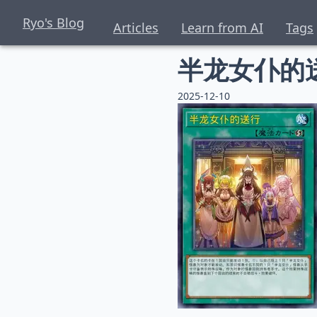
Ryo's Blog
Articles
Learn from AI
Tags
半龙女仆的
2025-12-10