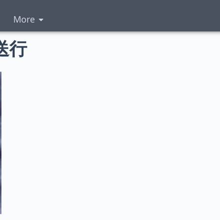
More
送行