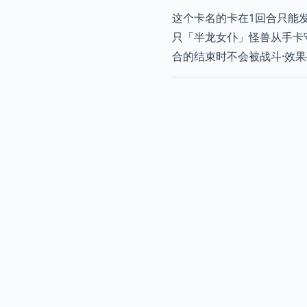
这个卡名的卡在1回合只能
只「半龙女仆」怪兽从手卡
合的结束时不会被战斗·效