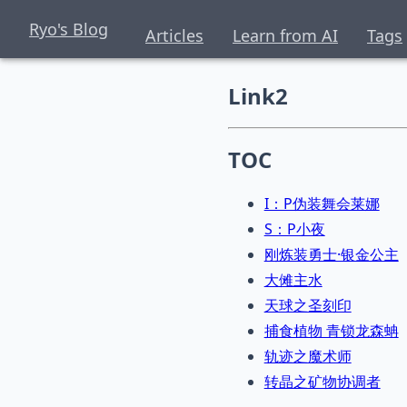
Ryo's Blog
Articles
Learn from AI
Tags
Link2
TOC
I：P伪装舞会莱娜
S：P小夜
刚炼装勇士·银金公主
大傩主水
天球之圣刻印
捕食植物 青锁龙森蚺
轨迹之魔术师
转晶之矿物协调者