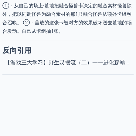
①：从自己的场上·墓地把融合怪兽卡决定的融合素材怪兽除
外，把以同调怪兽为融合素材的那1只融合怪兽从额外卡组融
合召唤。 ②：盖放的这张卡被对方的效果破坏送去墓地的场
合发动。自己从卡组抽1张。
反向引用
【游戏王大学习】野生灵摆流（二）——进化森蚺正规扎克