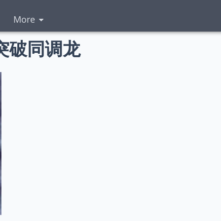
More
突破同调龙