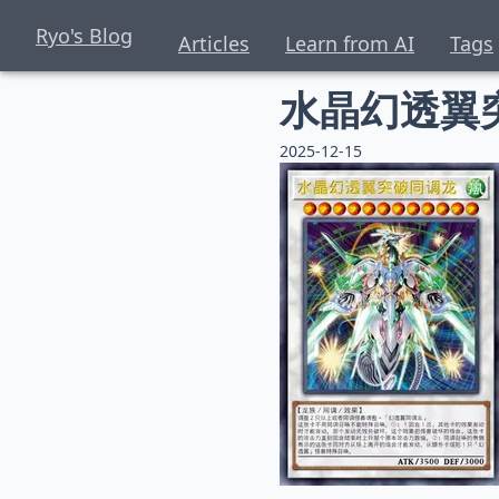
Ryo's Blog
Articles
Learn from AI
Tags
水晶幻透翼
2025-12-15