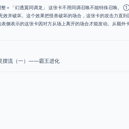
调整＋「幻透翼同调龙」 这张卡不用同调召唤不能特殊召唤。 ①
无效并破坏。这个效果把怪兽破坏的场合，这张卡的攻击力直到
的表侧表示的这张卡因对方从场上离开的场合才能发动。从额外
灵摆流（一）——霸王进化