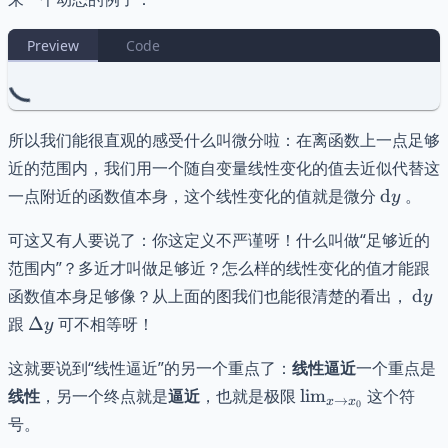
Preview
Code
所以我们能很直观的感受什么叫微分啦：在离函数上一点足够
近的范围内，我们用一个随自变量线性变化的值去近似代替这
\mathr
一点附近的函数值本身，这个线性变化的值就是微分
d
。
y
可这又有人要说了：你这定义不严谨呀！什么叫做“足够近的
范围内”？多近才叫做足够近？怎么样的线性变化的值才能跟
\ma
函数值本身足够像？从上面的图我们也能很清楚的看出，
d
y
\Delta
跟
Δ
可不相等呀！
y
y
这就要说到“线性逼近”的另一个重点了：
线性逼近
一个重点是
\lim_{
线性
，另一个终点就是
逼近
，也就是极限
lim
这个符
→
x
x
0
x \to
号。
x_{0}