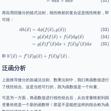
=
d
+
d
v
u
u
v
再应用回微分的链式法则，线性映射的复合还是线性映射，即
可得：
d
(
)
=
d
(
(
)
,
(
))
\begin{align} \mathrm{d}
h
x
ϕ
f
x
g
x
=
(
)
d
(
)
+
(
)
d
(
)
g
x
f
x
f
x
g
x
′
′
=
(
)
(
)
d
+
(
)
(
)
d
g
x
f
x
x
f
x
g
x
x
h'(\vec{x}) =
′
′
′
即
(
)
=
(
)
(
)
+
(
)
(
)
。
h
x
f
x
g
x
f
x
g
x
f'(\vec{x})g(\vec{x})
泛函分析
+
f(\vec{x})g'(\vec{x})
上面推导微分的加减法法则、数乘法则中，我们将函数值进行
了线性组合。这是当然可行的，因为函数值是一个向量。
可是另一方面，将函数值进行线性组合后，从自变量映射到因
变量依然是一个新的函数呀！那是不是能把这样的组合称为函