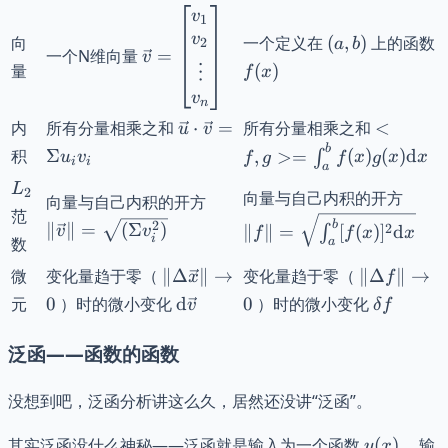
\vec{v}=\begin{bmatrix}v_1\\v_2
v
1
\vdots \\v_n \end{bmatrix}
(a,b)
v
向
一个定义在
(
,
)
上的函数
2
a
b
一个N维向量
=
v
f(x)
量
(
)
⋮
f
x
v
n
\vec{u}\cdot\vec{v}=\Sigma
<f, g> =
内
所有分量相乘之和
⋅
=
所有分量相乘之和
<
u
v
u_{i}v_{i}
f(x)g(x
b
积
Σ
,
>=
(
)
(
)
d
∫
u
v
f
g
f
x
g
x
x
i
i
a
L_{2}
L
\|f\|
2
向量与自己内积的开方
\|\vec{v}\|=\sqrt{
向量与自己内积的开方
范
\int
(\Sigma v_{i}^2) }
b
2
∥
∥
=
(
Σ
)
2
∥
∥
=
[
(
)
]
d
v
v
∫
f
f
x
x
}
i
数
a
\|
\|
微
变化量趋于零（
∥Δ
∥
→
变化量趋于零（
∥Δ
∥
→
x
f
\Delta
\Delta
\mathrm{d}\vec{v}
\delta
元
0
）时的微小变化
d
0
）时的微小变化
v
δ
f
\vec{x}
f \|\to
f
\| \to 0
0
泛函——函数的函数
没想到吧，泛函分析讲这么久，居然还没讲“泛函”。
y(x)
其实泛函没什么神秘——泛函就是输入为一个函数
(
)
，输
y
x