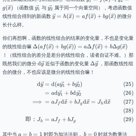
1
2
= f(\vec{x})
=
\vec{y_{1}}
\vec{y_{2}}
(
)
（函数值
与
属于同一个向量空间），考虑函数值
g
x
y
y
1
2
g(\vec
\vec{y}=h(\vec{x})
线性组合得到的新函数
=
(
)
=
(
)
+
(
)
的微分
y
h
x
a
f
x
b
g
x
= af(\vec{x}) +
长什么样。
bg(\vec{x})
你们再想啊，函数的线性组合的结果的变化量，不也是变化量
\Delta
的线性组合嘛
Δ
(
(
)
+
(
))
=
Δ
(
)
+
Δ
(
)
a
f
x
b
g
x
a
f
x
b
g
x
(af(\vec{x})+bg(\vec{x}))=
！（线性组合的差分是差分的线性组合，读者自证不难。）那
a\Delta f(\vec{x}) +
\mathrm{d}\vec{y}
\Delta
既然我们的微分
d
近似于函数的变化量
Δ
，那函数线性组
y
y
b\Delta g(\vec{x})
\vec{y}
合的微分，不也应该是微分的线性组合嘛！
d
=
d
(
+
)
\begin{align} \mathrm{
y
a
y
b
y
1
2
=
d
+
d
a
y
b
y
1
2
⟹
=
d
+
d
=
d
a
J
x
b
J
x
J
x
f
g
h
即：
=
+
J
a
J
b
J
h
f
g
a
b
其中当
=
=
1
时即为加法法则，
=
0
时就为数乘法
a
b
b