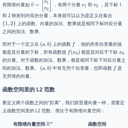
\vec{v} =
v_{1}
v_{2}
[
]
v
1
有限维向量如
=
，有两个分量
和
，其下标 1
v
v
v
1
2
\begin{bmatrix}v_{1}\\v_{2}\end{bma
v
2
\
和 2 映射到对应的分量，本身就可以认为是定义在集合
{1,
{
1
,
2
}
上的函数。向量的加法、数乘就是相同下标对应分量
2\}
之间的加法、数乘。
(a,b)
f
而对于一个定义在
(
,
)
上的函数
，他的所有自变量的值
a
b
f
f(x_{0})
x_{
都是其分量的下标，所有函数值
(
)
都是其对应于下标
f
x
x
0
0
的分量。对于函数的加法、数乘，都是相同下标下对应分量之
(a,b)
f
间的加法、数乘。
(
,
)
中有无穷个自变量，也即函数
是
a
b
f
无穷维的向量。
函数空间里的 L2 范数
要定义两个函数之间的“距离”，我们跟普通向量一样，需要定
义函数空间里的 L2 范数。类比于有限维向量空间：
\mathbb{R}^n
R
n
有限维向量空间
函数空间