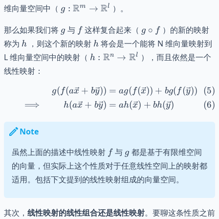
\mathbb{R}^m
g:
R
R
m
l
维向量空间中（
:
→
）。
g
\mathbb{R}^m
g
f
g
\to
那么如果我们将
与
这样复合起来（
∘
）的新的映射
g
f
g
f
\circ
\mathbb{R}^l
h
h
称为
，则这个新的映射
将会是一个能将 N 维向量映射到
h
h
f
h:
R
R
n
l
L 维向量空间中的映射（
:
→
），而且依然是一个
h
\mathbb{R}^n
线性映射：
\to
\mathbb{R}^l
(
(
+
))
=
(
(
))
+
(
(
))
\begin{align} && g(f(a\v
g
f
a
x
b
y
a
g
f
x
b
g
f
y
⟹
(
+
)
=
(
)
+
(
)
h
a
x
b
y
ah
x
bh
y
Note
f
g
虽然上面的描述中线性映射
与
都是基于有限维空间
f
g
的向量，但实际上这个性质对于任意线性空间上的映射都
适用。包括下文提到的线性映射组成的向量空间。
其次，
线性映射的线性组合还是线性映射
。要聊这条性质之前