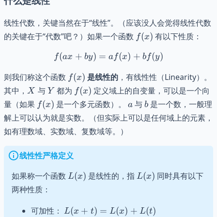
什么是线性
线性代数，关键当然在于“线性”。（应该没人会觉得线性代数
f(x)
的关键在于“代数”吧？）如果一个函数
(
)
有以下性质：
f
x
(
+
)
=
f(ax+by) = af(x) + bf(y)
(
)
+
(
)
f
a
x
b
y
a
f
x
b
f
y
f(x)
则我们称这个函数
(
)
是线性的
，有线性性（Linearity）。
f
x
X
Y
f(x)
其中，
与
都为
(
)
定义域上的自变量，可以是一个向
X
Y
f
x
f(x)
a
b
量（如果
(
)
是一个多元函数）。
与
是一个数，一般理
f
x
a
b
解上可以认为就是实数。（但实际上可以是任何域上的元素，
如有理数域、实数域、复数域等。）
线性性严格定义
L(x)
L(x)
如果称一个函数
(
)
是线性的，指
(
)
同时具有以下
L
x
L
x
两种性质：
L(x+t)
可加性：
(
+
)
=
(
)
+
(
)
L
x
t
L
x
L
t