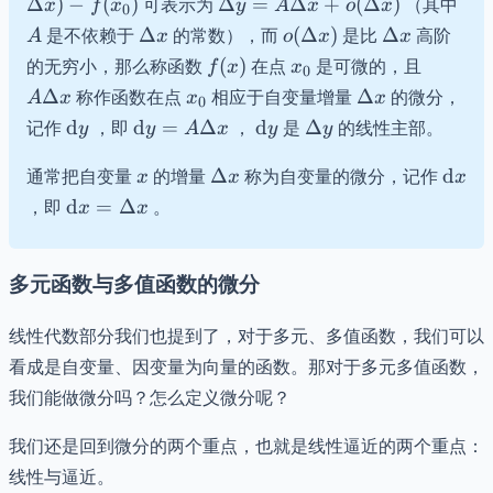
\Delta
A
Δ
)
−
(
)
可表示为
Δ
=
Δ
+
(
Δ
)
（其中
x
f
x
y
A
x
o
x
0
x)-f(x_{0})
y=A\Delta
\Delta
o(\Delta
\Delta
是不依赖于
Δ
的常数），而
(
Δ
)
是比
Δ
高阶
A
x
o
x
x
x+o(\Delta
x
x)
x
f(x)
x_{0}
A\Delt
的无穷小，那么称函数
(
)
在点
是可微的，且
f
x
x
0
x)
x
x_{0}
\Delta
Δ
称作函数在点
相应于自变量增量
Δ
的微分，
A
x
x
x
0
x
\textrm{d}y
{\textrm
{\textrm
\Delta
记作
d
，即
d
=
Δ
，
d
是
Δ
的线性主部。
y
y
A
x
y
y
{d}}y=A\Delta
{d}}y
y
x
\Delta
\mat
x
通常把自变量
的增量
Δ
称为自变量的微分，记作
d
x
x
x
x
\mathrm{d}x
，即
d
=
Δ
。
x
x
= \Delta x
多元函数与多值函数的微分
线性代数部分我们也提到了，对于多元、多值函数，我们可以
看成是自变量、因变量为向量的函数。那对于多元多值函数，
我们能做微分吗？怎么定义微分呢？
我们还是回到微分的两个重点，也就是线性逼近的两个重点：
线性与逼近。