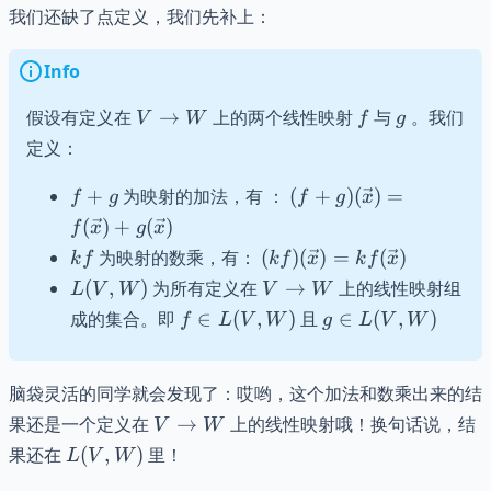
我们还缺了点定义，我们先补上：
Info
V
f
g
假设有定义在
→
上的两个线性映射
与
。我们
V
W
f
g
\to
定义：
W
f+g
(f+g)
+
为映射的加法，有 ：
(
+
)
(
)
=
f
g
f
g
x
(\vec{x})
(
)
+
(
)
f
x
g
x
=
kf
(kf)
为映射的数乘，有：
(
)
(
)
=
(
)
k
f
k
f
x
k
f
x
f(\vec{x})
(\vec{x})
L(V,
V
(
,
)
为所有定义在
→
上的线性映射组
L
V
W
V
W
+
=
W)
\to
f \in
g \in
成的集合。即
∈
(
,
)
g(\vec{x})
且
∈
(
,
)
f
L
V
W
g
L
V
W
kf(\vec{x})
W
L(V,
L(V,W)
W)
脑袋灵活的同学就会发现了：哎哟，这个加法和数乘出来的结
V\to
果还是一个定义在
→
上的线性映射哦！换句话说，结
V
W
W
L(V,W)
果还在
(
,
)
里！
L
V
W