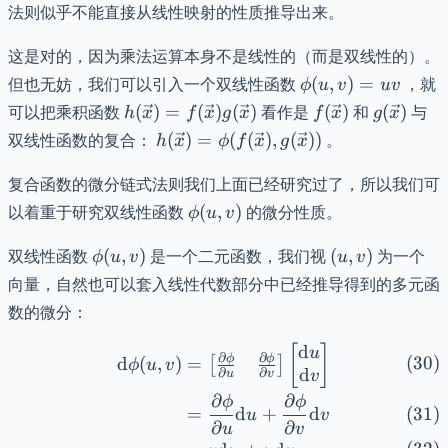
法则似乎不能直接从线性映射的性质推导出来。
这是对的，因为乘法运算本身不是线性的（而是双线性的）。
\phi(u,v)
但也无妨，我们可以引入一个双线性函数
(
,
)
=
，就
ϕ
u
v
uv
= uv
h(\vec{x}) =
f(\vec{x})
g(\vec{x
可以把乘积函数
(
)
=
(
)
(
)
看作是
(
)
和
(
)
与
h
x
f
x
g
x
f
x
g
x
f(\vec{x})g(\vec{x})
h(\vec{x}) =
双线性函数的复合：
(
)
=
(
(
)
,
(
))
。
h
x
ϕ
f
x
g
x
\phi(f(\vec{x}),
g(\vec{x}))
复合函数的微分链式法则我们上面已经研究过了，所以我们可
\phi(u,
以着重于研究双线性函数
(
,
)
的微分性质。
ϕ
u
v
v)
\phi(u,
(u,
双线性函数
(
,
)
是一个二元函数，我们视
(
,
)
为一个
ϕ
u
v
u
v
v)
v)
向量，自然也可以套入线性代数部分中已经推导得到的多元函
数的微分：
d
\begin{align} \mathrm{d}\
[
]
u
∂
∂
ϕ
ϕ
d
(
,
)
=
[
]
ϕ
u
v
d
∂
∂
u
v
v
∂
∂
ϕ
ϕ
=
d
+
d
u
v
∂
∂
u
v