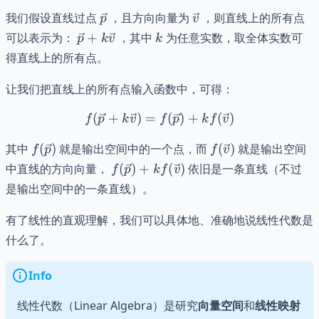
\vec{p}
\vec{v}
我们假设直线过点
，且方向向量为
，则直线上的所有点
p
v
\vec{p}
k
可以表示为：
+
，其中
为任意实数，取全体实数可
p
k
v
k
+
得直线上的所有点。
k\vec{v}
让我们把直线上的所有点输入函数中，可得：
(
+
)
=
f(\vec{p} + k\vec{v}) = f
(
)
+
(
)
f
p
k
v
f
p
k
f
v
f(\vec{p})
f(\vec{v})
其中
(
)
就是输出空间中的一个点，而
(
)
就是输出空间
f
p
f
v
f(\vec{p})
中直线的方向向量，
(
)
+
(
)
依旧是一条直线（不过
f
p
k
f
v
+
是输出空间中的一条直线）。
kf(\vec{v})
有了线性的直观理解，我们可以具体地、准确地说线性代数是
什么了。
Info
线性代数（Linear Algebra）是研究
向量空间
和
线性映射