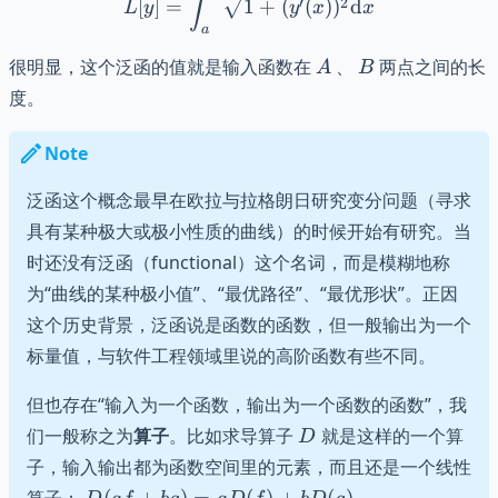
∫
′
2
[
]
=
1
+
(
(
)
)
d
L
y
y
x
x
a
A
B
很明显，这个泛函的值就是输入函数在
、
两点之间的长
A
B
度。
Note
泛函这个概念最早在欧拉与拉格朗日研究变分问题（寻求
具有某种极大或极小性质的曲线）的时候开始有研究。当
时还没有泛函（functional）这个名词，而是模糊地称
为“曲线的某种极小值”、“最优路径”、“最优形状”。正因
这个历史背景，泛函说是函数的函数，但一般输出为一个
标量值，与软件工程领域里说的高阶函数有些不同。
但也存在“输入为一个函数，输出为一个函数的函数”，我
D
们一般称之为
算子
。比如求导算子
就是这样的一个算
D
子，输入输出都为函数空间里的元素，而且还是一个线性
D(af+bg)