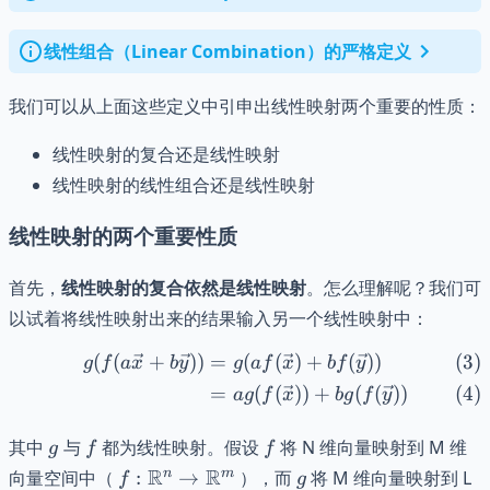
线性组合（Linear Combination）的严格定义
我们可以从上面这些定义中引申出线性映射两个重要的性质：
线性映射的复合还是线性映射
线性映射的线性组合还是线性映射
线性映射的两个重要性质
首先，
线性映射的复合依然是线性映射
。怎么理解呢？我们可
以试着将线性映射出来的结果输入另一个线性映射中：
(
(
+
))
=
(
(
)
+
(
))
\begin{align} g(f(a\vec{x
g
f
a
x
b
y
g
a
f
x
b
f
y
=
(
(
))
+
(
(
))
a
g
f
x
b
g
f
y
g
f
f
其中
与
都为线性映射。假设
将 N 维向量映射到 M 维
g
f
f
f:\mathbb{R}^n\to
g
R
R
n
m
向量空间中（
:
→
），而
将 M 维向量映射到 L
f
g