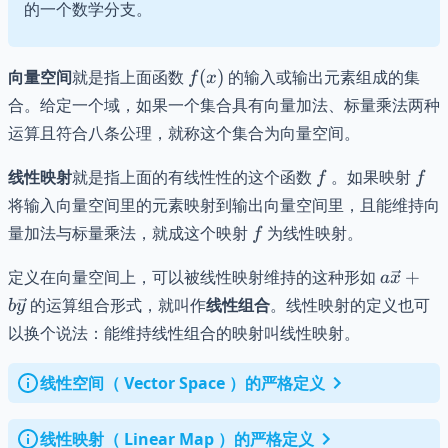
的一个数学分支。
f(x)
向量空间
就是指上面函数
(
)
的输入或输出元素组成的集
f
x
合。给定一个域，如果一个集合具有向量加法、标量乘法两种
运算且符合八条公理，就称这个集合为向量空间。
f
f
线性映射
就是指上面的有线性性的这个函数
。如果映射
f
f
将输入向量空间里的元素映射到输出向量空间里，且能维持向
f
量加法与标量乘法，就成这个映射
为线性映射。
f
a\vec{x
定义在向量空间上，可以被线性映射维持的这种形如
+
a
x
+
的运算组合形式，就叫作
线性组合
。线性映射的定义也可
b
y
b\vec{y
以换个说法：能维持线性组合的映射叫线性映射。
线性空间（ Vector Space ）的严格定义
线性映射（ Linear Map ）的严格定义