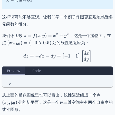
y_{m}
}{
\partial
这样说可能不够直观。让我们举一个例子作图更直观地感受多
x_{n}
元函数的微分。
}
z =
2
2
我们令函数
=
(
,
)
=
+
，这是一个抛物面，在
z
f
x
y
x
y
f(x,
(x_{0},
点
(
,
)
=
(
−
0.5
,
0.5
)
处的线性逼近应为：
x
y
0
0
y)
y_{0})
=
dz = - dx - dy = \begin{b
[
]
=
d
x
−
1
1
=
−
−
=
[
]
d
z
d
x
d
y
x^2
(-0.5,
d
y
+
0.5)
y^2
Preview
Code
(x_{0}
从上面的函数图像里也可以看出，线性逼近组成一个点
(
,
)
处的切平面，这是一个在三维空间中有两个自由度的
x
y
0
0
线性图形。