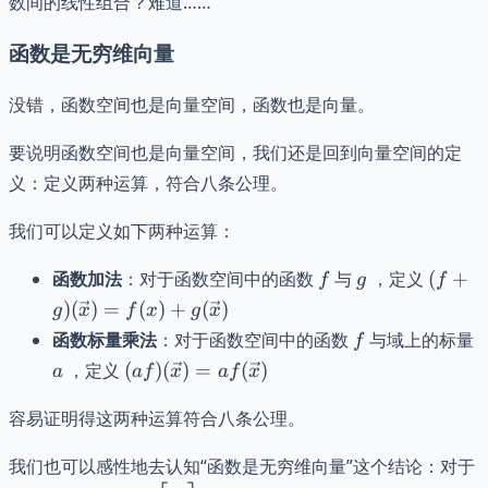
数间的线性组合？难道……
函数是无穷维向量
没错，函数空间也是向量空间，函数也是向量。
要说明函数空间也是向量空间，我们还是回到向量空间的定
义：定义两种运算，符合八条公理。
我们可以定义如下两种运算：
f
g
(f+g)
函数加法
：对于函数空间中的函数
与
，定义
(
+
f
g
f
(\vec{
)
(
)
=
(
)
+
(
)
g
x
f
x
g
x
= f(x)
f
a
函数标量乘法
：对于函数空间中的函数
与域上的标量
f
g(\vec
(af)
，定义
(
)
(
)
=
(
)
a
a
f
x
a
f
x
(\vec{x})
=
容易证明得这两种运算符合八条公理。
af(\vec{x})
我们也可以感性地去认知“函数是无穷维向量”这个结论：对于