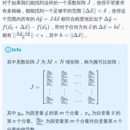
J
对于如果我们能找到这样的一个系数矩阵
，使得不管要求
J
||\Delta
有多精确，都能找到一个足够窄的范围
∣∣Δ
∣∣
<
，使得这
x
δ
\vec{x}||
\mathrm{d}\vec{y}
\Delta \ve
个范围内所有的
d
=
d
都符合精度地近似于
Δ
=
y
J
x
y
< \delta
=
=
\vec{e}
\Delta
(
+
Δ
)
−
(
)
，即对于任何方向
的
Δ
=
，
f
x
x
f
x
e
x
h
e
0
0
J\mathrm{d}\vec{x}
f(\vec{x_
\vec{x}=h\v
Δ
−
d
||\frac{\Delta
h=||\Delta
y
y
都有
∣∣
∣∣
<
，其中
=
∣∣Δ
∣∣
。
ϵ
h
x
+ \Delta
h
\vec{y} -
\vec{x}||
\vec{x}) -
\mathrm{d}\vec{y}}
Info
f(\vec{x_{
{h}|| < \epsilon
J
M
其中系数矩阵
为
×
维矩阵，称为雅可比矩阵：
J
M
N
\times
∂
∂
∂
y
y
y
J = \begin{bmatrix} \frac{
…
N
1
1
1
∂
∂
∂
x
x
x
1
2
n
∂
∂
∂
y
y
y
…
2
2
2
∂
∂
∂
x
x
x
1
2
=
n
J
⋮
⋮
⋮
⋱
∂
∂
∂
y
y
y
…
m
m
m
∂
∂
∂
x
x
x
1
2
n
y_{m}
\vec{y}
x_{n}
\vec{x
其中
为因变量
的第 m 个分量，
为自变量
的
y
y
x
x
m
n
∂
\frac{
y
第 n 个分量。
为因变量第 m 个分量对自变量第 n 个
m
∂
x
n
\partial
分量的偏导数。