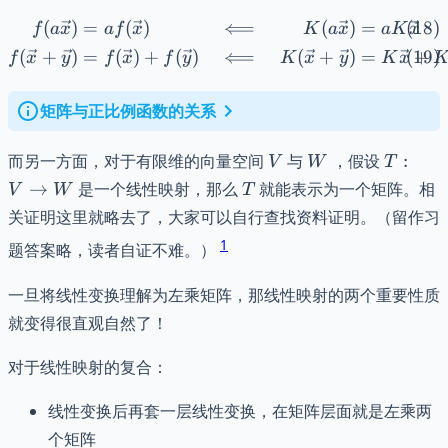
(
)
=
(
)
⟸
(
)
=
\begin{align} f(a\vec{
f
a
x
a
f
x
K
a
x
a
K
x
(
+
)
=
(
)
+
(
)
⟸
(
+
)
=
+
f
x
y
f
x
f
y
K
x
y
K
x
矩阵与正比例函数的关系
V
W
T:
而另一方面，对于有限维的向量空间
与
，假设
:
V
W
T
V
T
→
是一个线性映射，那么
就能表示为一个矩阵。相
V
W
T
\to
关证明这里就略去了，大家可以自行查找资料证明。（留作习
W
1
题答案略，读者自证不难。）
一旦将线性变换理解为左乘矩阵，那线性映射的两个重要性质
就变得很直观自然了！
对于线性映射的复合：
线性变换后再套一层线性变换，在矩阵层面就是左乘两
个矩阵