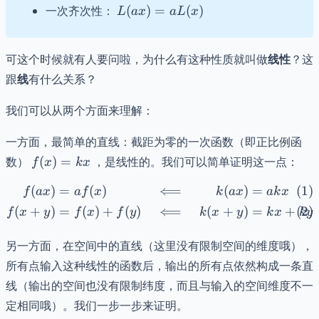
= L(x)
L(ax)
一次齐次性：
(
)
=
(
)
L
a
x
a
L
x
+ L(t)
=
aL(x)
可这个时候就有人要问啦，为什么有这种性质就叫做
线性
？这
跟
线
有什么关系？
我们可以从两个方面来理解：
一方面，最简单的直线：截距为零的一次函数（即正比例函
f(x)
数）
(
)
=
，是线性的。我们可以简单证明这一点：
f
x
k
x
=
(
)
=
(
)
⟸
(
)
=
\begin{align} f(ax) &= a
kx
f
a
x
a
f
x
k
a
x
ak
x
(
+
)
=
(
)
+
(
)
⟸
(
+
)
=
+
f
x
y
f
x
f
y
k
x
y
k
x
k
y
另一方面，在空间中的直线（这里没有限制空间的维度哦），
所有点输入这种线性的函数后，输出的所有点依然构成一条直
线（输出的空间也没有限制纬度，而且与输入的空间维度不一
定相同哦）。我们一步一步来证明。