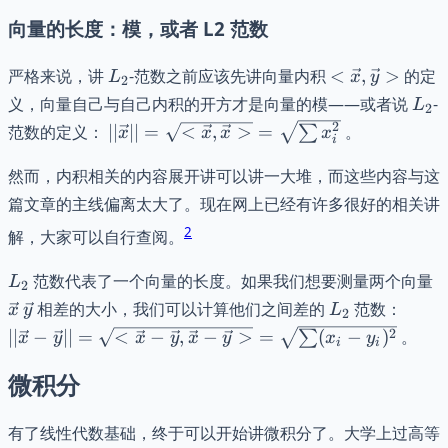
向量的长度：模，或者 L2 范数
L_{2}
<\vec{x},
严格来说，讲
-范数之前应该先讲向量内积
<
,
>
的定
L
x
y
2
\vec{y}>
L_{
义，向量自己与自己内积的开方才是向量的模——或者说
-
L
2
||\vec{x}||
2
范数的定义：
∣∣
∣∣
=
<
,
>
=
。
∑
x
x
x
x
i
= \sqrt{
<\vec{x},
然而，内积相关的内容展开讲可以讲一大堆，而这些内容与这
\vec{x}>
篇文章的主线偏离太大了。现在网上已经有许多很好的相关讲
} = \sqrt{
2
解，大家可以自行查阅。
\sum
x_{i}^2 }
L_{2}
\
范数代表了一个向量的长度。如果我们想要测量两个向量
L
2
\vec{y}
L_{2}
||\ve
相差的大小，我们可以计算他们之间差的
范数：
x
y
L
2
\vec{
2
∣∣
−
∣∣
=
<
−
,
−
>
=
(
−
)
。
∑
x
y
x
y
x
y
x
y
i
i
\sqrt
<\ve
微积分
\vec{
\vec{
有了线性代数基础，终于可以开始讲微积分了。大学上过高等
\vec