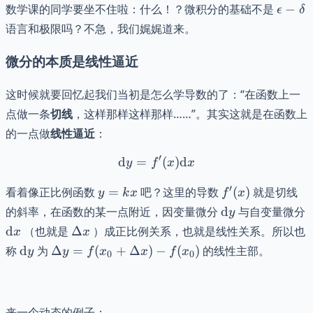
\epsil
数学课的同学要坐不住啦：什么！？微积分的基础不是
−
ϵ
δ
= \sq
\delta
语言和极限吗？不急，我们娓娓道来。
\sum
- y_{
微分的本质是线性逼近
}
这时候就要回忆起我们当初是怎么学导数的了：“在函数上一
点做一条
切线
，这样那样这样那样……”。其实这就是在函数上
的一点做
线性逼近
：
′
d
=
\mathrm{d}y = f'(x)\ma
(
)
d
y
f
x
x
y
f'(x)
′
看着像正比例函数
=
吧？这里的导数
(
)
就是切线
y
k
x
f
x
=
\mathrm{d}y
的斜率，在函数的某一点附近，因变量微分
d
与自变量微分
y
kx
\mathrm{d}x
\Delta
d
（也就是
Δ
）成正比例关系，也就是线性关系。所以也
x
x
x
\mathrm{d}y
\Delta y =
称
d
为
Δ
=
(
+
Δ
)
−
(
)
的线性主部。
y
y
f
x
x
f
x
0
0
f(x_{0}+\Delta
x) - f(x_{0})
来一个动态的例子：