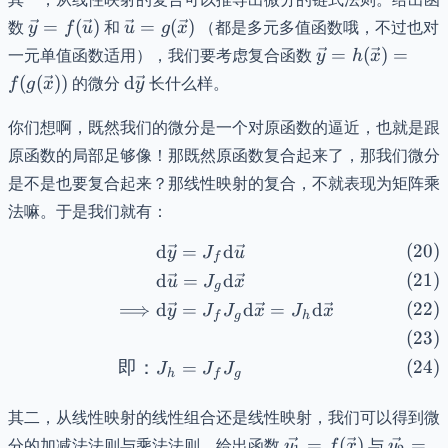
\vec{y}=f(\vec{u})
\vec{u}=g(\vec{x})
数
=
(
)
和
=
(
)
（都是多元多值函数哦，不过也对
y
f
u
u
g
x
\vec{y} =
一元单值函数适用），我们要考虑复合函数
=
(
)
=
y
h
x
h(\vec{x})
\mathrm{d}\vec{y}
(
(
))
的微分
d
长什么样。
f
g
x
y
=
f(g(\vec{x}))
你们想啊，既然我们的微分是一个对原函数的逼近，也就是跟
原函数的局部足够像！那既然原函数复合起来了，那我们微分
是不是也要复合起来？那线性映射的复合，不就表现为矩阵乘
法嘛。于是我们就有：
d
=
d
\begin{align} &\mathrm
y
J
u
f
d
=
d
u
J
x
g
⟹
d
=
d
=
d
y
J
J
x
J
x
f
g
h
即：
=
J
J
J
h
f
g
其二，从线性映射的线性组合还是线性映射，我们可以得到微
\vec{y_{1}}
\vec{y
分的加减法法则与乘法法则。给出函数
=
(
)
与
=
y
f
x
y