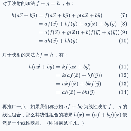
f
对于映射的加法
+
=
，有：
f
g
h
+
(
+
)
=
(
+
)
+
(
+
)
\begin{align} h(a\vec{x}
g
h
a
x
b
y
f
a
x
b
y
g
a
x
b
y
=
=
(
)
+
(
)
+
(
)
+
(
)
a
f
x
b
f
y
a
g
x
b
g
y
h
=
(
(
)
+
(
))
+
(
(
)
+
(
))
a
f
x
g
x
b
f
y
g
y
=
(
)
+
(
)
ah
x
bh
y
kf
对于映射的乘法
=
，有：
k
f
h
=
(
+
)
=
(
+
)
\begin{align} h(a\vec{x}
h
h
a
x
b
y
k
f
a
x
b
y
=
(
(
)
+
(
))
k
a
f
x
b
f
y
=
(
)
+
(
)
ak
f
x
bk
f
y
=
(
)
+
(
)
ah
x
bh
y
af+bg
f
g
再推广一点，如果我们称形如
+
为线性映射
、
的
a
f
b
g
f
g
h(x)
线性组合，那么其线性组合的结果
(
)
=
(
+
)
(
)
依
h
x
a
f
b
g
x
=
然是一个线性映射。（即得易见平凡。）
(af