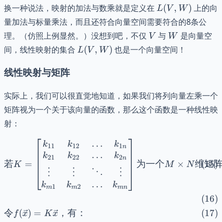
+
L(V,
换一种说法，映射的加法与数乘就是定义在
(
,
)
上的向
L
V
W
bg)
W)
量加法与标量乘法，而且还符合向量空间需要符合的8条公
(x)
V
W
理。（仿照上例显然。）没想到吧，不仅
与
是向量空
V
W
L(V,W)
间，线性映射的集合
(
,
)
也是一个向量空间！
L
V
W
线性映射与矩阵
实际上，我们可以很直觉地知道，如果我们将列向量左乘一个
矩阵视为一个关于该向量的函数，那么这个函数是一种线性映
射：
…
\begin{align} &若 K = \
k
k
k
11
12
1
n
…
k
k
k
21
22
2
n
若
=
为一个
×
维矩
K
M
N
⋮
⋮
⋮
⋱
…
k
k
k
1
2
m
m
mn
令
(
)
=
，有：
f
x
K
x