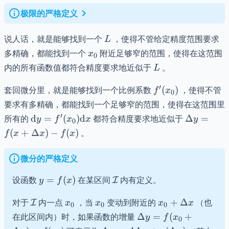
}
极限的严格定义
L
说人话，就是能够找到一个
，使得不管给定精度范围要求
L
x_{0}
多精确，都能找到一个
附近足够窄的范围，使得在这范围
x
0
L
内的所有函数值都符合精度要求地近似于
。
L
f'(x_{0})
′
套回微分里，就是能够找到一个比例系数
(
)
，使得不管
f
x
0
要求有多精确，都能找到一个足够窄的范围，使得在这范围里
\mathrm{d}y =
\Delta y 
′
所有的
d
=
(
)
d
都符合精度要求地近似于
Δ
=
y
f
x
x
y
0
f'(x_{0})\mathrm{d}x
f(x+\Delt
(
+
Δ
)
−
(
)
。
f
x
x
f
x
x) - f(x)
微分的严格定义
y=f(x)
\mathcal
设函数
=
(
)
在某区间
内有定义。
I
y
f
x
{I}
\mathcal
x_{0}
x_{0}
x_{0}+\Delta
对于
内一点
，当
变动到附近的
+
Δ
（也
I
x
x
x
x
0
0
0
{I}
x
\Delta
在此区间内）时，如果函数的增量
Δ
=
(
+
y
f
x
0
y=f(x_{0}+\Delta