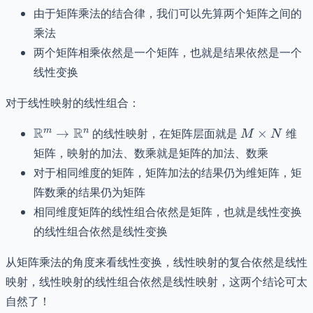
由于矩阵乘法的结合律，我们可以先算两个矩阵之间的
乘法
两个矩阵相乘依然是一个矩阵，也就是结果依然是一个
线性变换
对于线性映射的线性组合：
\mathbb{R}^m\to
M\times
R
R
m
n
→
的线性映射，在矩阵层面就是
×
维
M
N
\mathbb{R}^n
N
矩阵，映射的加法、数乘就是矩阵的加法、数乘
对于相同维度的矩阵，矩阵加法的结果仍为维矩阵，矩
阵数乘的结果仍为矩阵
相同维度矩阵的线性组合依然是矩阵，也就是线性变换
的线性组合依然是线性变换
从矩阵乘法的角度来看线性变换，线性映射的复合依然是线性
映射，线性映射的线性组合依然是线性映射，这两个结论可太
自然了！