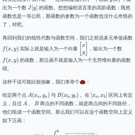
J[y]
出为一个数
[
]
的函数。想想编程语言里的高阶函数：既然
J
y
函数也是一等公民，那函数的参数为一个函数也没什么奇怪的
了，对吧。
再回到我们的线性代数与函数空间，我们之前说多元单值函数
f(x,y)
\begin{bmatrix}x\\y
f(x,y
[
]
x
(
,
)
实际上就是输入为一个向量
，输出为一个数
f
x
y
y
(
,
)
的函数，那泛函不就是输入为一个无穷维向量的函数
f
x
y
呗。
这样干说可能比较抽象，我们来举个🌰：
A(x_{a},
B(x_{b},
[x_{a},
给定两个点
(
,
)
与
(
,
)
。在
[
,
]
区间上有定
A
x
y
B
x
y
x
x
a
a
b
b
a
b
y_{a})
y_{b})
x_{b}]
A
B
义，且过
、
两点的不同函数，就是两点间的不同路径，
A
B
他们组成一个函数空间。那么我们可以在这个函数空间上定义
如下泛函：
b
L[y] = \int_{a}^b \sqrt{ 