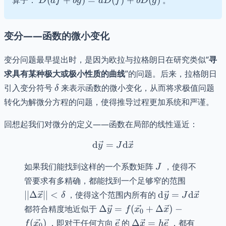
算子：
(
+
)
=
(
)
+
(
)
。
D
a
f
b
g
a
D
f
b
D
g
= aD(f)
+ bD(g)
变分——函数的微小变化
变分问题最早提出时，是因为欧拉与拉格朗日在研究类似“
寻
求具有某种极大或极小性质的曲线
”的问题。后来，拉格朗日
\delta
引入变分符号
来表示函数的微小变化，从而将求极值问题
δ
转化为解微分方程的问题，使得推导过程更加系统和严谨。
回想起我们对微分的定义——函数在局部的线性逼近：
d
=
\mathrm{d}\vec{y} = J\
d
y
J
x
J
如果我们能找到这样的一个系数矩阵
，使得不
J
||\Delta
管要求有多精确，都能找到一个足够窄的范围
\vec{x}||
\mathrm{d}\ve
∣∣Δ
∣∣
<
，使得这个范围内所有的
d
=
d
x
δ
y
J
x
< \delta
=
\Delta \vec{y}
都符合精度地近似于
Δ
=
(
+
Δ
)
−
y
f
x
x
0
J\mathrm{d}\v
=
\vec{e}
\Delta
||\frac
(
)
，即对于任何方向
的
Δ
=
，都有
f
x
e
x
h
e
0