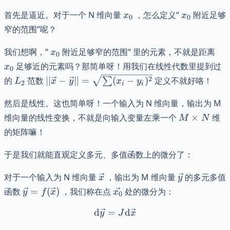
x_{0}
x_{0}
首先是逼近。对于一个 N 维向量
，怎么定义“
附近足够
x
x
0
0
窄的范围”呢？
x_{0}
x_
我们想啊，“
附近足够窄的范围“ 里的元素，不就是距离
x
0
足够近的元素吗？那简单呀！用我们在线性代数里提到过
x
0
L_{2}
||\vec{x}-
2
的
范数
∣∣
−
∣∣
=
(
−
)
定义不就好咯！
∑
L
x
y
x
y
2
i
i
\vec{y}|| =
\sqrt{
然后是线性。这也简单呀！一个输入为 N 维向量，输出为 M
\sum(x_{i}
M
维向量的线性变换，不就是向输入变量左乘一个
×
维
M
N
- y_{i})^2
\times
的矩阵嘛！
}
N
于是我们就能直观定义多元、多值函数上的微分了：
\vec{x}
\vec{y}
对于一个输入为 N 维向量
，输出为 M 维向量
的多元多值
x
y
\vec{y} =
\vec{x_{0}}
函数
=
(
)
，我们称在点
处的微分为：
y
f
x
x
0
f(\vec{x})
d
=
\mathrm{d}\vec{y} = J\
d
y
J
x