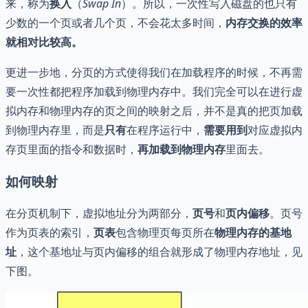
来，称为
换入
（
Swap In
）。所以，一次性写入磁盘的也只有
少数的一个页或者几个页，不会花太多时间，
内存交换的效率
就相对比较高。
更进一步地，分页的方式使得我们在加载程序的时候，不再需
要一次性都把程序加载到物理内存中。我们完全可以在进行虚
拟内存和物理内存的页之间的映射之后，并不是真的把页加载
到物理内存里，而是
只有
在程序运行中，
需要用到
对应虚拟内
存页里面的指令和数据时，
再加载到物理内存
里面去。
如何映射
在分页机制下，虚拟地址分为两部分，
页号
和
页内偏移
。页号
作为页表的索引，
页表
包含物理页每页所在
物理内存的基地
址
，这个基地址与页内偏移的组合就形成了物理内存地址，见
下图。