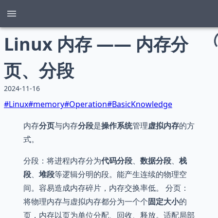
Linux 内存 —— 内存分
页、分段
2024-11-16
#
Linux
#
memory
#
Operation
#
BasicKnowledge
内存
分页
与内存
分段
是
操作系统
管理
虚拟内存
的方
式。
分段：将进程内存分为
代码分段
、
数据分段
、
栈
段
、
堆段
等逻辑分明的段。能产生连续的物理空
间。容易造成内存碎片，内存交换率低。 分页：
将物理内存与虚拟内存都分为一个个
固定大小
的
页，内存以页为单位分配、回收、释放。适配局部