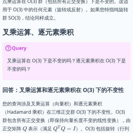
点乘运算在 O(3) 群（包括所有正交变换）下是不变的。这适
用于 O(3) 中的任何元素（旋转或反射）。如果您特指纯旋转
群 SO(3)，结论同样成立。
叉乘运算、逐元素乘积
Query
叉乘运算在 O(3) 下是不变的吗？逐元素乘积在 O(3) 下是
不变的吗？
回答：叉乘运算和逐元素乘积在 O(3) 下的不变性
您的查询涉及叉乘运算（向量积）和逐元素乘积
（Hadamard 乘积）在三维正交群 O(3) 下的不变性。O(3)
群包含所有正交变换（即保持向量长度不变的线性变换），由
Q
Q^T
T
正交矩阵
表示（满足
=
）。O(3) 包括旋转（行列
Q
Q
Q
I