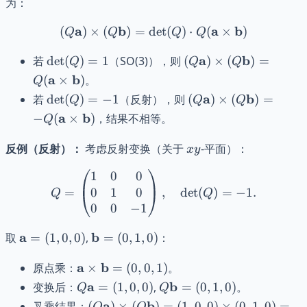
为：
\mathbf{b})
\times
O(3)
\in
\mathb
\mathbb{R}^3
a
b
(Q\mathbf{a}) \times (Q\
a
b
(
)
×
(
)
=
det
(
)
⋅
(
×
)
Q
Q
Q
Q
\det(Q)
(Q\mathbf{a})
a
b
若
det
(
)
=
1
（SO(3)），则
(
)
×
(
)
=
Q
Q
Q
= 1
\times
a
b
(
×
)
。
Q
(Q\mathbf{b})
\det(Q)
(Q\mathbf{a})
a
b
若
det
(
)
=
−
1
（反射），则
(
)
×
(
)
=
Q
Q
Q
= Q
= -1
\times
a
b
−
(
×
)
，结果不相等。
Q
(\mathbf{a}
(Q\mathbf{b})
\times
= -Q
xy
反例（反射）：
考虑反射变换（关于
-平面）：
x
y
\mathbf{b})
(\mathbf{a}
\times
1
0
0
Q = \begin{pmatrix} 1 & 0
\mathbf{b})
0
1
0
=
,
det
(
)
=
−
1.
Q
Q
0
0
−
1
\mathbf{a}
\mathbf{b}
a
b
取
=
(
1
,
0
,
0
)
,
=
(
0
,
1
,
0
)
：
= (1,0,0)
= (0,1,0)
\mathbf{a}
a
b
原点乘：
×
=
(
0
,
0
,
1
)
。
\times
Q\mathbf{a}
Q\mathbf{b}
a
b
变换后：
=
(
1
,
0
,
0
)
,
=
(
0
,
1
,
0
)
。
Q
Q
\mathbf{b}
= (1,0,0)
= (0,1,0)
(Q\mathbf{a})
a
b
叉乘结果：
(
)
×
(
)
=
(
1
,
0
,
0
)
×
(
0
,
1
,
0
)
=
Q
Q