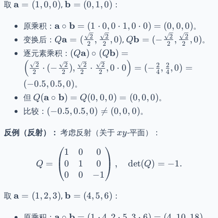
\mathbf{a}
\mathbf{b}
a
b
取
=
(
1
,
0
,
0
)
,
=
(
0
,
1
,
0
)
：
= (1,0,0)
= (0,1,0)
\mathbf{a}
a
b
原乘积：
∘
=
(
1
⋅
0
,
0
⋅
1
,
0
⋅
0
)
=
(
0
,
0
,
0
)
。
\circ
Q\mathbf{a} =
Q\mathbf{b}
2
2
2
2
a
b
变换后：
=
(
,
,
0
)
,
=
(
−
,
,
0
)
。
Q
Q
2
2
2
2
\mathbf{b}
(\frac{\sqrt{2}}
= (-
(Q\mathbf{a})
a
b
逐元素乘积：
(
)
∘
(
)
=
Q
Q
= (1 \cdot
{2},
\frac{\sqrt{2}}
\circ
(
)
2
2
2
2
2
2
⋅
(
−
)
,
⋅
,
0
⋅
0
=
(
−
,
,
0
)
=
0, 0 \cdot 1,
\frac{\sqrt{2}}
{2},
2
2
2
2
4
4
(Q\mathbf{b})
0 \cdot 0)
{2}, 0)
\frac{\sqrt{2}}
(
−
0.5
,
0.5
,
0
)
。
= \left(
= (0,0,0)
{2}, 0)
Q
\frac{\sqrt{2}}
a
b
但
(
∘
)
=
(
0
,
0
,
0
)
=
(
0
,
0
,
0
)
。
Q
Q
(\mathbf{a}
{2} \cdot (-
(-0.5,
比较：
(
−
0.5
,
0.5
,
0
)

=
(
0
,
0
,
0
)
。
\circ
\frac{\sqrt{2}}
0.5, 0)
\mathbf{b})
{2}),
xy
\neq
反例（反射）：
考虑反射（关于
-平面）：
x
y
= Q(0,0,0) =
\frac{\sqrt{2}}
(0,0,0)
(0,0,0)
1
0
0
Q = \begin{pmatrix} 1 & 0
{2} \cdot
0
1
0
=
,
det
(
)
=
−
1.
\frac{\sqrt{2}}
Q
Q
0
0
−
1
{2}, 0 \cdot 0
\right) = (-
\mathbf{a}
\mathbf{b}
a
b
取
=
(
1
,
2
,
3
)
,
=
(
4
,
5
,
6
)
：
\frac{2}{4},
= (1,2,3)
= (4,5,6)
\frac{2}{4}, 0)
\mathbf{a}
a
b
原乘积：
∘
=
(
1
⋅
4
,
2
⋅
5
,
3
⋅
6
)
=
(
4
,
10
,
18
)
。