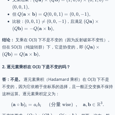
= (0,0,1)
\times
(
0
,
0
,
1
)
。
(Q\mathbf{b})
Q
a
b
但
(
×
)
=
(
0
,
0
,
1
)
=
(
0
,
0
,
−
1
)
。
Q
Q
= (1,0,0)
(\mathbf{a}
(0,0,1)
(Q\mathbf{a}
a
比较：
(
0
,
0
,
1
)

=
(
0
,
0
,
−
1
)
，且满足
(
)
×
Q
\times (0,1,0)
\times
\neq
\times
b
a
b
(
)
=
−
= (0,0,1)
(
×
)
。
Q
Q
\mathbf{b})
(0,0,-1)
(Q\mathbf{b}
= Q(0,0,1) =
= -Q
结论：
叉乘在 O(3) 下不是不变的（因为反射破坏不变性）。
(0,0,-1)
(\mathbf{a}
(Q\mathbf{a
a
但在 SO(3)（纯旋转群）下，它是协变的，即
(
)
×
Q
\times
\times
b
a
b
(
)
=
(
×
)
。
Q
Q
\mathbf{b})
(Q\mathbf{b
= Q
2.
逐元素乘积在 O(3) 下是不变的吗？
(\mathbf{a}
\times
答：不是。
逐元素乘积（Hadamard 乘积）在 O(3) 下不是
\mathbf{b})
不变的，因为它依赖于坐标系的选择，且一般正交变换不保持
这种运算。逐元素乘积定义为：
3
R
a
b
(\mathbf{a} \circ \math
a
b
(
∘
)
=
（分量
wise
）
,
,
∈
.
a
b
i
i
i
(Q\mathbf{a})