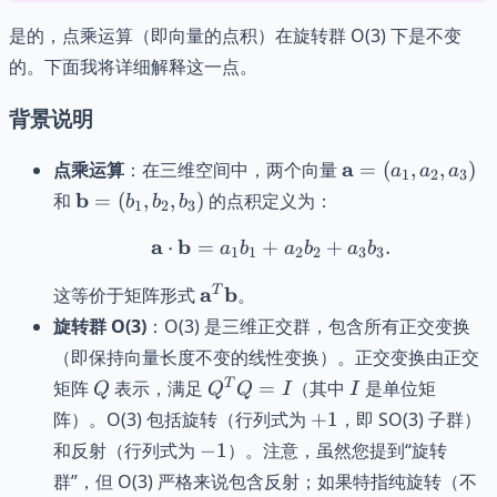
是的，点乘运算（即向量的点积）在旋转群 O(3) 下是不变
的。下面我将详细解释这一点。
背景说明
\mathbf{a}
a
点乘运算
：在三维空间中，两个向量
=
(
,
,
)
a
a
a
1
2
3
= (a_1,
\mathbf{b}
b
和
=
(
,
,
)
的点积定义为：
b
b
b
1
2
3
a_2, a_3)
= (b_1,
a
b
\mathbf{a} \cdot \math
⋅
=
+
+
.
b_2, b_3)
a
b
a
b
a
b
1
1
2
2
3
3
\mathbf{a}^T
a
b
T
这等价于矩阵形式
。
\mathbf{b}
旋转群 O(3)
：O(3) 是三维正交群，包含所有正交变换
（即保持向量长度不变的线性变换）。正交变换由正交
Q
Q^T
I
T
矩阵
表示，满足
=
（其中
是单位矩
Q
Q
Q
I
I
Q =
+1
阵）。O(3) 包括旋转（行列式为
+
1
，即 SO(3) 子群）
I
-1
和反射（行列式为
−
1
）。注意，虽然您提到“旋转
群”，但 O(3) 严格来说包含反射；如果特指纯旋转（不