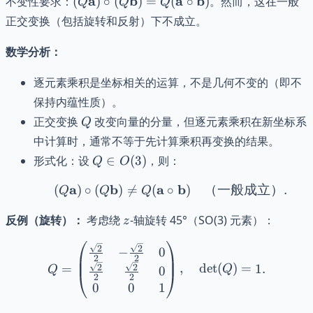
a
b
a
b
不变性要求：
(
)
∘
(
)
=
(
∘
)
。然而，这在一般
Q
Q
Q
\circ
正交变换（包括旋转和反射）下不成立。
(Q\mathbf{b})
= Q
数学分析：
(\mathbf{a}
\circ
逐元素乘积是坐标相关的运算，不是几何不变的（即不
\mathbf{b})
保持内蕴性质）。
Q
正交变换
改变向量的分量，但逐元素乘积在新坐标系
Q
中计算时，通常不等于先计算乘积再变换的结果。
Q
形式化：设
∈
(
3
)
，则：
Q
O
\in
a
b
a
(Q\mathbf{a}) \circ 
b
(
)
∘
(
)

=
(
∘
)
（一般成立）
.
O(3)
Q
Q
Q
z
反例（旋转）：
考虑绕
-轴旋转 45°（SO(3) 元素）：
z
Q = \begin{pmatrix} \frac
2
2
−
0
2
2
=
,
det
(
)
=
1.
2
2
Q
Q
0
2
2
0
0
1