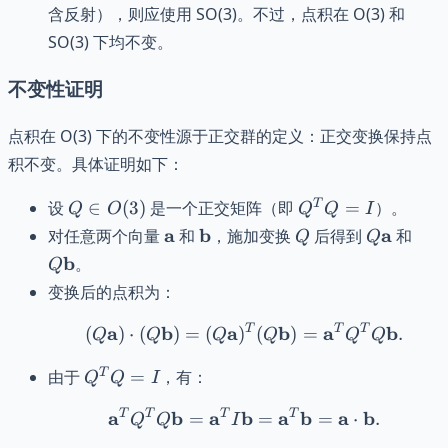
含反射），则应使用 SO(3)。不过，点积在 O(3) 和
SO(3) 下均不变。
不变性证明
点积在 O(3) 下的不变性源于正交群的定义：正交变换保持点
积不变。具体证明如下：
Q
Q^T
T
设
∈
(
3
)
是一个正交矩阵（即
=
）。
Q
O
Q
Q
I
\in
Q =
\mathbf{a}
\mathbf{b}
Q
Q\mathb
Q\m
a
b
a
对任意两个向量
和
，施加变换
后得到
和
Q
Q
O(3)
I
b
。
Q
变换后的点积为：
a
b
a
(Q\mathbf{a}) \cdot 
T
b
a
T
T
b
(
)
⋅
(
)
=
(
)
(
)
=
.
Q
Q
Q
Q
Q
Q
Q^T
T
由于
=
，有：
Q
Q
I
Q =
a
T
T
b
a
T
b
\mathbf{a}^T Q^T Q \
a
T
b
a
b
=
=
=
⋅
.
I
Q
Q
I