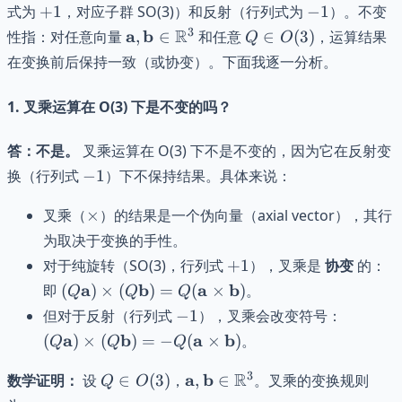
Q =
+1
-1
式为
+
1
，对应子群 SO(3)）和反射（行列式为
−
1
）。不变
I
\mathbf{a},
Q
3
R
a
b
性指：对任意向量
,
∈
和任意
∈
(
3
)
，运算结果
Q
O
\mathbf{b}
\in
在变换前后保持一致（或协变）。下面我逐一分析。
\in
O(3)
\mathbb{R}^3
1.
叉乘运算在 O(3) 下是不变的吗？
答：不是。
叉乘运算在 O(3) 下不是不变的，因为它在反射变
-1
换（行列式
−
1
）下不保持结果。具体来说：
\times
叉乘（
×
）的结果是一个伪向量（axial vector），其行
为取决于变换的手性。
+1
对于纯旋转（SO(3)，行列式
+
1
），叉乘是
协变
的：
(Q\mathbf{a})
a
b
a
b
即
(
)
×
(
)
=
(
×
)
。
Q
Q
Q
\times
-1
(Q\mat
但对于反射（行列式
−
1
），叉乘会改变符号：
(Q\mathbf{b})
\times
a
b
a
b
(
)
×
(
)
=
−
(
×
)
。
Q
Q
Q
= Q
(Q\mat
(\mathbf{a}
= -Q
Q
\mathbf{a},
3
R
a
b
数学证明：
设
∈
(
3
)
，
,
∈
。叉乘的变换规则
Q
O
\times
(\math
\in
\mathbf{b}