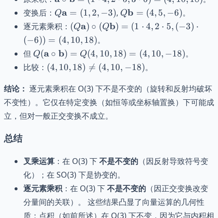
= (-0.5, 0.5, 0)
\circ
Q\mathbf{a}
Q\mathbf{b}
a
b
变换后：
=
(
1
,
2
,
−
3
)
,
=
(
4
,
5
,
−
6
)
。
Q
Q
\mathbf{b}
= (1,2,-3)
= (4,5,-6)
(Q\mathbf{a})
a
b
逐元素乘积：
(
)
∘
(
)
=
(
1
⋅
4
,
2
⋅
5
,
(
−
3
)
⋅
Q
Q
= (1 \cdot
\circ
(
−
6
))
=
(
4
,
10
,
18
)
。
4, 2 \cdot 5,
(Q\mathbf{b})
Q
a
b
但
(
∘
3 \cdot 6)
)
=
(
4
,
10
,
18
)
=
(
4
,
10
,
−
18
)
。
Q
Q
= (1 \cdot 4, 2
(\mathbf{a}
= (4,10,18)
(4,10,18)
比较：
(
4
,
10
,
18
)

=
(
4
,
10
,
−
18
)
。
\cdot 5, (-3)
\circ
\neq
\cdot (-6)) =
\mathbf{b})
(4,10,-18)
结论：
逐元素乘积在 O(3) 下不是不变的（旋转和反射均破坏
(4,10,18)
= Q(4,10,18)
不变性）。它仅在特定变换（如恒等或坐标轴置换）下可能成
= (4,10,-18)
立，但对一般正交变换不成立。
总结
叉乘运算
：在 O(3) 下
不是不变的
（因反射导致符号变
化）；在 SO(3) 下是协变的。
逐元素乘积
：在 O(3) 下
不是不变的
（因正交变换改变
分量间的关联）。 这些结果凸显了向量运算的几何性
质：点积（如前所述）在 O(3) 下不变，因为它与内积相