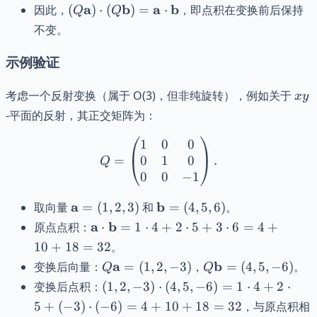
(Q\mathbf{a})
a
b
a
b
因此，
(
)
⋅
(
)
=
⋅
，即点积在变换前后保持
Q
Q
\cdot
不变。
(Q\mathbf{b})
= \mathbf{a}
示例验证
\cdot
\mathbf{b}
xy
考虑一个反射变换（属于 O(3)，但非纯旋转），例如关于
x
y
-平面的反射，其正交矩阵为：
1
0
0
Q = \begin{pmatrix} 1 & 0
0
1
0
=
.
Q
0
0
−
1
\mathbf{a}
\mathbf{b}
a
b
取向量
=
(
1
,
2
,
3
)
和
=
(
4
,
5
,
6
)
。
= (1, 2, 3)
= (4, 5, 6)
\mathbf{a}
a
b
原点点积：
⋅
=
1
⋅
4
+
2
⋅
5
+
3
⋅
6
=
4
+
\cdot
10
+
18
=
32
。
\mathbf{b}
Q\mathbf{a}
Q\mathbf{b}
a
b
变换后向量：
=
(
1
,
2
,
−
3
)
，
=
(
4
,
5
,
−
6
)
。
Q
Q
= 1 \cdot 4
= (1, 2, -3)
= (4, 5, -6)
(1, 2,
变换后点积：
(
1
,
2
,
−
3
)
⋅
(
4
,
5
,
−
6
)
=
1
⋅
4
+
2
⋅
+ 2 \cdot 5
-3)
5
+
(
−
3
)
⋅
+ 3 \cdot 6
(
−
6
)
=
4
+
10
+
18
=
32
，与原点积相