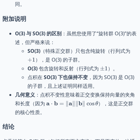
\cdot
= 4 + 10 +
同。
(4, 5,
18 = 32
-6) =
附加说明
1
\cdot
O(3) 与 SO(3) 的区别
：虽然您使用了“旋转群 O(3)”的表
4 + 2
述，但严格来说：
\cdot
+1
5 +
SO(3)
（特殊正交群）只包含纯旋转（行列式为
(-3)
+
1
），是 O(3) 的子群。
\cdot
\pm
O(3)
包含旋转和反射（行列式为
±
1
）。
(-6)
1
点积在
SO(3) 下也保持不变
，因为 SO(3) 是 O(3)
= 4
的子群，且上述证明同样适用。
+ 10
+ 18
几何意义
：点积不变性意味着正交变换保持向量的夹角
= 32
\mathbf{a}
a
b
a
b
和长度（因为
⋅
=
∥
∥∥
∥
cos
），这是正交群
θ
\cdot
的核心性质。
\mathbf{b} =
\|\mathbf{a}\|
结论
\|\mathbf{b}\|
\cos \theta