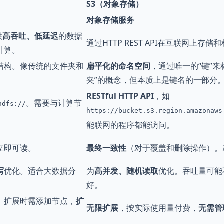
S3（对象存储）
对象存储服务
供
高吞吐、低延迟
的数据
通过HTTP REST API在互联网上存储
计算。
结构。像传统的文件夹和
扁平化的命名空间
，通过唯一的“键”来
夹”的概念，但本质上是键名的一部分
RESTful HTTP API
，如
。需要与计算节
hdfs://
https://bucket.s3.region.amazonaws
能联网的程序都能访问。
立即可读。
最终一致性
（对于覆盖和删除操作）。
写
优化。适合大数据分
为
高并发、随机读取
优化。吞吐量可能
好。
，扩展时需添加节点，
扩
无限扩展
，按实际使用量付费，
无需管