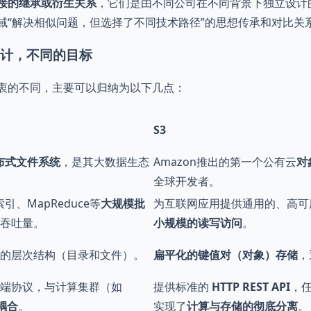
直接的继承或衍生关系
，它们是由不同公司在不同背景下独立设计
域“解决相似问题，但选择了不同技术路径”的思想传承和对比关
的设计，不同的目标
衷的不同，主要可以归纳为以下几点：
S3
布式文件系统
，是其大数据生态
Amazon推出的第一个公有云
对
全球开发者。
索引、MapReduce等
大规模批
为互联网应用提供通用的、高可
吞吐量。
小规模的读写访问
。
的层次结构（目录和文件）。
扁平化的键值对（对象）存储
，
端协议，与计算集群（如
提供标准的
HTTP REST API
，
耦合
。
实现了
计算与存储的彻底分离
。