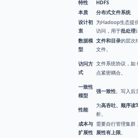
特性
HDFS
本质
分布式文件系统
设计初
为Hadoop生态提
衷
访问，用于
批处理
数据模
文件和目录
的层次
型
文件。
文件系统协议，如
访问方
式
点紧密耦合。
一致性
强一致性
。写入后
模型
为
高吞吐、顺序读
性能
析。
成本与
需要自行管理集群
扩展性
展性有上限
。