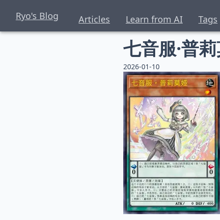
Ryo's Blog
Articles
Learn from AI
Tags
七音服·普莉
2026-01-10