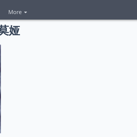
More
莫娅