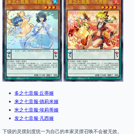
多之七音服·丘蒂娅
来之七音服·德莉米娅
米之七音服·埃莉蒂娅
发之七音服·凡西娅
下级的灵摆刻度统一为自己的本家灵摆召唤不会被无效。