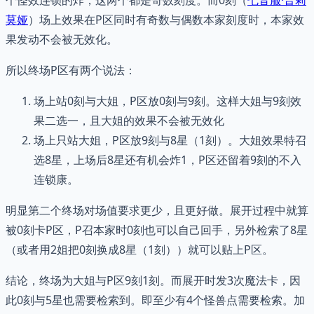
个怪效连锁的炸，这两个都是奇数刻度。而0刻（
七音服·普莉
莫娅
）场上效果在P区同时有奇数与偶数本家刻度时，本家效
果发动不会被无效化。
所以终场P区有两个说法：
场上站0刻与大姐，P区放0刻与9刻。这样大姐与9刻效
果二选一，且大姐的效果不会被无效化
场上只站大姐，P区放9刻与8星（1刻）。大姐效果特召
选8星，上场后8星还有机会炸1，P区还留着9刻的不入
连锁康。
明显第二个终场对场值要求更少，且更好做。展开过程中就算
被0刻卡P区，P召本家时0刻也可以自己回手，另外检索了8星
（或者用2姐把0刻换成8星（1刻））就可以贴上P区。
结论，终场为大姐与P区9刻1刻。而展开时发3次魔法卡，因
此0刻与5星也需要检索到。即至少有4个怪兽点需要检索。加