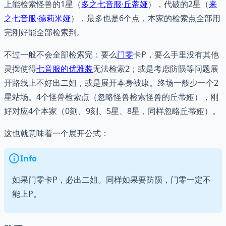
上能检索怪兽的1星（
多之七音服·丘蒂娅
），代破的2星（
来
之七音服·德莉米娅
），最多也是6个点，本家的检索点全部用
完刚好能全部检索到。
不过一般不会全部检索完：要么
门零
卡P，要么手里没有其他
灵摆使得
七音服的优雅装
无法检索2；或是考虑防陨等问题展
开路线上不好出二姐，或是展开本身被康。终场一般少一个2
星站场。4个怪兽检索点（忽略怪兽检索怪兽的丘蒂娅），刚
好对应4个本家（0刻、9刻、5星、8星，同样忽略丘蒂娅）。
这也就意味着一个展开公式：
Info
如果门零卡P，必出二姐。同样如果要防陨，门零一定不
能上P。