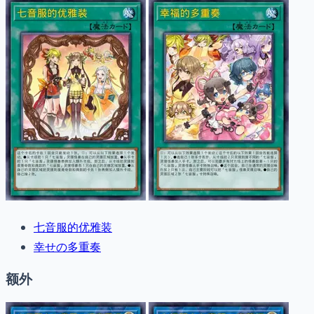
七音服的优雅装
幸せの多重奏
额外