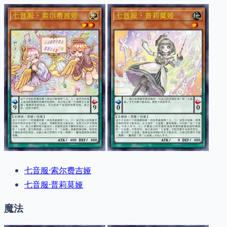
七音服·索尔费吉娅
七音服·普莉莫娅
魔法