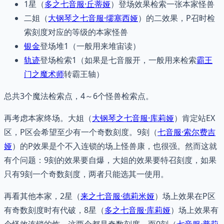
1星（
多之七音服·丘蒂娅
）登场效果检索一张本家怪兽
二姐（
大钢琴之七音服·缪塞西娅
）的二效果，P召时检
索刻度对应的等级的本家怪兽
银金
登场堆1（一般用来堆宙读）
轨迹
登场检索1（如果是七音服开，一般用来检索
霸王
门之魔术师
转霸王轴）
总共3个魔法检索点，4～6个怪兽检索点。
再考虑本家终场。大姐（
大钢琴之七音服·库莉娅
）肯定站EX
区，P区会希望至少有一个奇数刻度。9刻（
七音服·索尔费吉
娅
）的P效果是个不入连锁的场上怪兽康，也很强。然而这就
有个问题：9刻的效果要自爆，大姐的效果要特召刻度，如果
只有9刻一个奇数刻度，两者只能选其一使用。
再看其他本家，2星（
来之七音服·德莉米娅
）场上效果在P区
有奇数刻度时有代破，8星（
多之七音服·库莉娅
）场上效果有