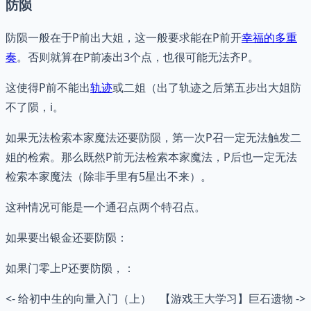
防陨
防陨一般在于P前出大姐，这一般要求能在P前开
幸福的多重
奏
。否则就算在P前凑出3个点，也很可能无法齐P。
这使得P前不能出
轨迹
或二姐（出了轨迹之后第五步出大姐防
不了陨，i。
如果无法检索本家魔法还要防陨，第一次P召一定无法触发二
姐的检索。那么既然P前无法检索本家魔法，P后也一定无法
检索本家魔法（除非手里有5星出不来）。
这种情况可能是一个通召点两个特召点。
如果要出银金还要防陨：
如果门零上P还要防陨，：
<- 给初中生的向量入门（上）
【游戏王大学习】巨石遗物 ->