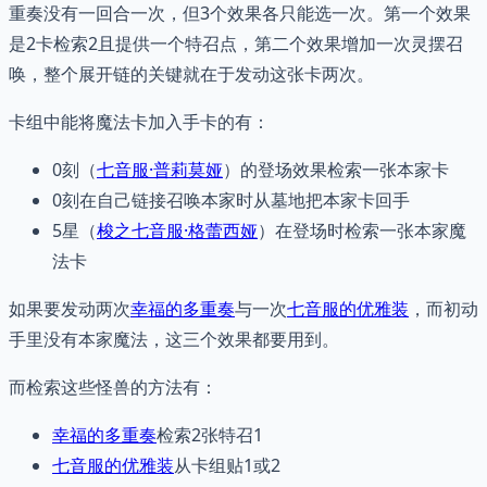
重奏没有一回合一次，但3个效果各只能选一次。第一个效果
是2卡检索2且提供一个特召点，第二个效果增加一次灵摆召
唤，整个展开链的关键就在于发动这张卡两次。
卡组中能将魔法卡加入手卡的有：
0刻（
七音服·普莉莫娅
）的登场效果检索一张本家卡
0刻在自己链接召唤本家时从墓地把本家卡回手
5星（
梭之七音服·格蕾西娅
）在登场时检索一张本家魔
法卡
如果要发动两次
幸福的多重奏
与一次
七音服的优雅装
，而初动
手里没有本家魔法，这三个效果都要用到。
而检索这些怪兽的方法有：
幸福的多重奏
检索2张特召1
七音服的优雅装
从卡组贴1或2