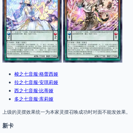
梭之七音服·格蕾西娅
拉之七音服·安琪莉娅
西之七音服·比蒂娅
多之七音服·库莉娅
上级的灵摆效果统一为本家灵摆召唤成功时对面不能发效果。
新卡