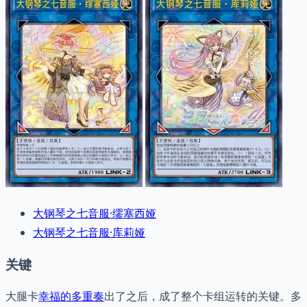
大钢琴之七音服·缪塞西娅
大钢琴之七音服·库莉娅
关键
大腿卡
幸福的多重奏
出了之后，成了整个卡组运转的关键。多