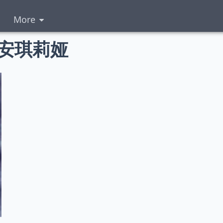
More
·安琪莉娅