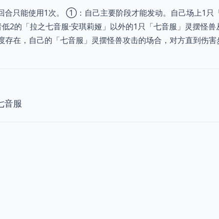
回合只能使用1次。 ①：自己主要阶段才能发动。自己场上1只
者低2的「拉之七音服·安琪莉娅」以外的1只「七音服」灵摆怪兽
度存在，自己的「七音服」灵摆怪兽攻击的场合，对方直到伤害
七音服