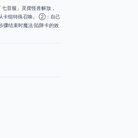
「七音服」灵摆怪兽解放，
从卡组特殊召唤。 ②：自己
步骤结束时魔法·陷阱卡的效