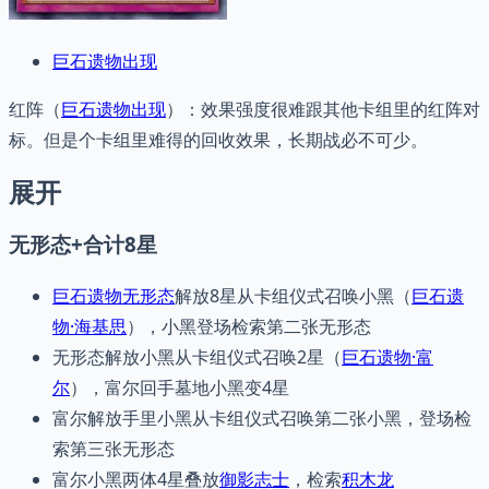
巨石遗物出现
红阵（
巨石遗物出现
）：效果强度很难跟其他卡组里的红阵对
标。但是个卡组里难得的回收效果，长期战必不可少。
展开
无形态+合计8星
巨石遗物无形态
解放8星从卡组仪式召唤小黑（
巨石遗
物·海基思
），小黑登场检索第二张无形态
无形态解放小黑从卡组仪式召唤2星（
巨石遗物·富
尔
），富尔回手墓地小黑变4星
富尔解放手里小黑从卡组仪式召唤第二张小黑，登场检
索第三张无形态
富尔小黑两体4星叠放
御影志士
，检索
积木龙