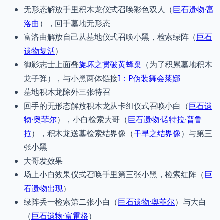
无形态解放手里积木龙仪式召唤彩色双人（
巨石遗物·富
洛曲
），回手墓地无形态
富洛曲解放自己从墓地仪式召唤小黑，检索绿阵（
巨石
遗物复活
）
御影志士上面叠
旋坏之贯破黄蜂巢
（为了积累墓地积木
龙子弹），与小黑两体链接
I：P伪装舞会莱娜
墓地积木龙除外三张特召
回手的无形态解放积木龙从卡组仪式召唤小白（
巨石遗
物·奥菲尔
），小白检索大哥（
巨石遗物·诺特拉·普鲁
拉
），积木龙送墓检索结界像（
干旱之结界像
）与第三
张小黑
大哥发效果
场上小白效果仪式召唤手里第三张小黑，检索红阵（
巨
石遗物出现
）
绿阵丢一检索第二张小白（
巨石遗物·奥菲尔
）与大白
（
巨石遗物·富雷格
）