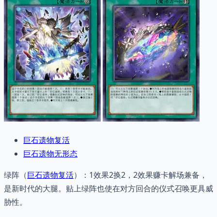
巨石遗物复活
巨石遗物无形态
绿阵（
巨石遗物复活
）：1效果2换2，2效果赚卡解场兼备，
是新时代的大腿。贴上绿阵也使在对方回合的仪式召唤更具威
胁性。