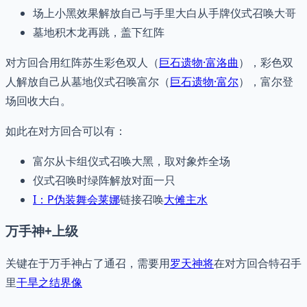
场上小黑效果解放自己与手里大白从手牌仪式召唤大哥
墓地积木龙再跳，盖下红阵
对方回合用红阵苏生彩色双人（
巨石遗物·富洛曲
），彩色双
人解放自己从墓地仪式召唤富尔（
巨石遗物·富尔
），富尔登
场回收大白。
如此在对方回合可以有：
富尔从卡组仪式召唤大黑，取对象炸全场
仪式召唤时绿阵解放对面一只
I：P伪装舞会莱娜
链接召唤
大傩主水
万手神+上级
关键在于万手神占了通召，需要用
罗天神将
在对方回合特召手
里
干旱之结界像