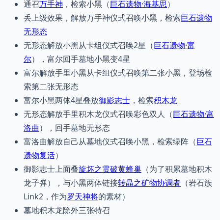
通召
万手神
，检索小黑（
巨石遗物·海基思
）
丢上级效果，解放万手神仪式召唤小黑，检索
巨石遗物
无形态
无形态解放小黑从卡组仪式召唤2星（
巨石遗物·富
尔
），富尔回手墓地小黑变4星
富尔解放手里小黑从卡组仪式召唤第二张小黑，登场检
索第二张无形态
富尔小黑两体4星叠放
御影志士
，检索
积木龙
无形态解放手里积木龙仪式召唤彩色双人（
巨石遗物·富
洛曲
），回手墓地无形态
富洛曲解放自己从墓地仪式召唤小黑，检索绿阵（
巨石
遗物复活
）
御影志士上面叠
旋坏之贯破黄蜂巢
（为了积累墓地积木
龙子弹），与小黑两体链接
转晶之矿物协调者
（岩石族
Link2，作为
罗天神将
的素材）
墓地积木龙除外三张特召