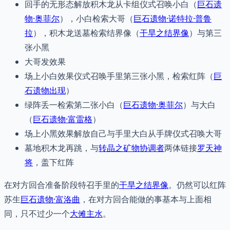
回手的无形态解放积木龙从卡组仪式召唤小白（
巨石遗
物·奥菲尔
），小白检索大哥（
巨石遗物·诺特拉·普鲁
拉
），积木龙送墓检索结界像（
干旱之结界像
）与第三
张小黑
大哥发效果
场上小白效果仪式召唤手里第三张小黑，检索红阵（
巨
石遗物出现
）
绿阵丢一检索第二张小白（
巨石遗物·奥菲尔
）与大白
（
巨石遗物·富雷格
）
场上小黑效果解放自己与手里大白从手牌仪式召唤大哥
墓地积木龙再跳，与
转晶之矿物协调者
两体链接
罗天神
将
，盖下红阵
在对方回合准备阶段特召手里的
干旱之结界像
。仍然可以红阵
苏生
巨石遗物·富洛曲
，在对方回合能做的事基本与上面相
同，只不过少一个
大傩主水
。