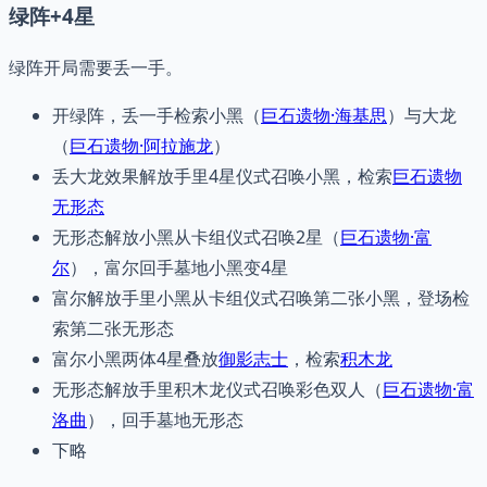
绿阵+4星
绿阵开局需要丢一手。
开绿阵，丢一手检索小黑（
巨石遗物·海基思
）与大龙
（
巨石遗物·阿拉施龙
）
丢大龙效果解放手里4星仪式召唤小黑，检索
巨石遗物
无形态
无形态解放小黑从卡组仪式召唤2星（
巨石遗物·富
尔
），富尔回手墓地小黑变4星
富尔解放手里小黑从卡组仪式召唤第二张小黑，登场检
索第二张无形态
富尔小黑两体4星叠放
御影志士
，检索
积木龙
无形态解放手里积木龙仪式召唤彩色双人（
巨石遗物·富
洛曲
），回手墓地无形态
下略