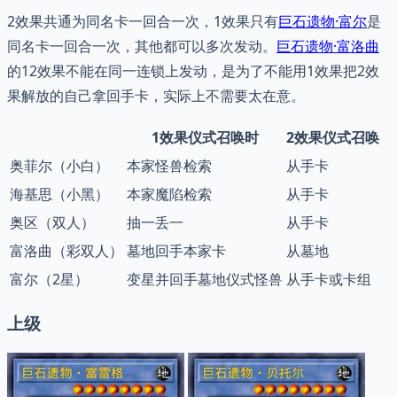
2效果共通为同名卡一回合一次，1效果只有
巨石遗物·富尔
是
同名卡一回合一次，其他都可以多次发动。
巨石遗物·富洛曲
的12效果不能在同一连锁上发动，是为了不能用1效果把2效
果解放的自己拿回手卡，实际上不需要太在意。
1效果仪式召唤时
2效果仪式召唤
奥菲尔（小白）
本家怪兽检索
从手卡
海基思（小黑）
本家魔陷检索
从手卡
奥区（双人）
抽一丢一
从手卡
富洛曲（彩双人）
墓地回手本家卡
从墓地
富尔（2星）
变星并回手墓地仪式怪兽
从手卡或卡组
上级