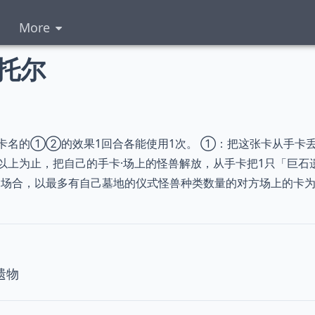
More
托尔
卡名的①②的效果1回合各能使用1次。 ①：把这张卡从手卡
以上为止，把自己的手卡·场上的怪兽解放，从手卡把1只「巨石
场合，以最多有自己墓地的仪式怪兽种类数量的对方场上的卡为
遗物