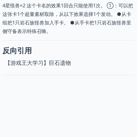
4星怪兽×2 这个卡名的效果1回合只能使用1次。 ①：可以把
这张卡1个超量素材取除，从以下效果选择1个发动。 ●从卡
组把1只岩石族怪兽加入手卡。 ●从手卡把1只岩石族怪兽里
侧守备表示特殊召唤。
反向引用
【游戏王大学习】巨石遗物