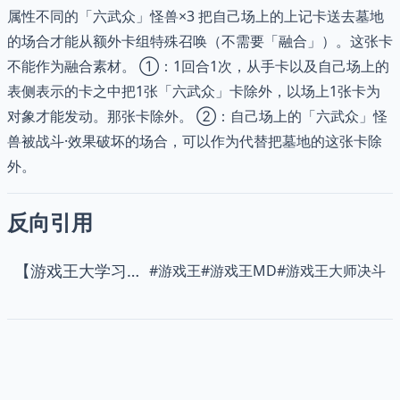
属性不同的「六武众」怪兽×3 把自己场上的上记卡送去墓地
的场合才能从额外卡组特殊召唤（不需要「融合」）。这张卡
不能作为融合素材。 ①：1回合1次，从手卡以及自己场上的
表侧表示的卡之中把1张「六武众」卡除外，以场上1张卡为
对象才能发动。那张卡除外。 ②：自己场上的「六武众」怪
兽被战斗·效果破坏的场合，可以作为代替把墓地的这张卡除
外。
反向引用
【游戏王大学习】六武众——游戏王 MD 2025-08编年史杯六武众预组
#
游戏王
#
游戏王MD
#
游戏王大师决斗