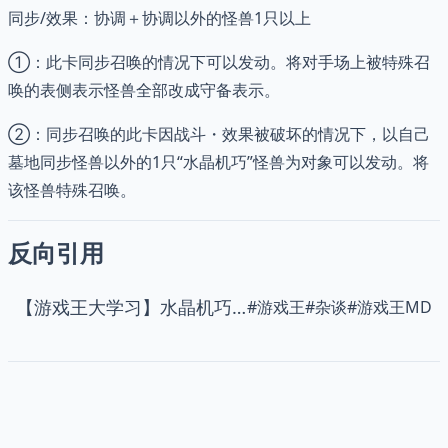
同步/效果：协调＋协调以外的怪兽1只以上
①：此卡同步召唤的情况下可以发动。将对手场上被特殊召
唤的表侧表示怪兽全部改成守备表示。
②：同步召唤的此卡因战斗・效果被破坏的情况下，以自己
墓地同步怪兽以外的1只“水晶机巧”怪兽为对象可以发动。将
该怪兽特殊召唤。
反向引用
【游戏王大学习】水晶机巧——游戏王 MD 2025-08同调杯水晶机巧预组
#
游戏王
#
杂谈
#
游戏王MD