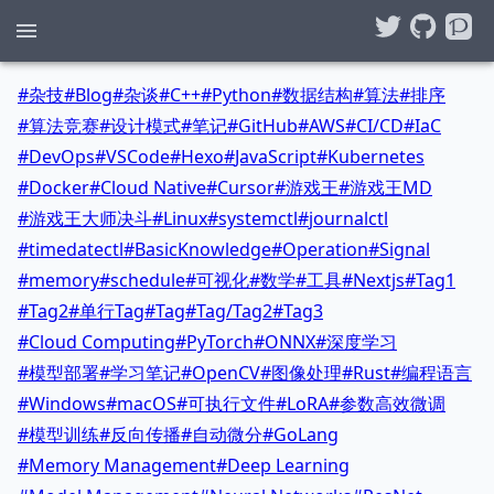
#
杂技
#
Blog
#
杂谈
#
C++
#
Python
#
数据结构
#
算法
#
排序
#
算法竞赛
#
设计模式
#
笔记
#
GitHub
#
AWS
#
CI/CD
#
IaC
#
DevOps
#
VSCode
#
Hexo
#
JavaScript
#
Kubernetes
#
Docker
#
Cloud Native
#
Cursor
#
游戏王
#
游戏王MD
#
游戏王大师决斗
#
Linux
#
systemctl
#
journalctl
#
timedatectl
#
BasicKnowledge
#
Operation
#
Signal
#
memory
#
schedule
#
可视化
#
数学
#
工具
#
Nextjs
#
Tag1
#
Tag2
#
单行Tag
#
Tag
#
Tag/Tag2
#
Tag3
#
Cloud Computing
#
PyTorch
#
ONNX
#
深度学习
#
模型部署
#
学习笔记
#
OpenCV
#
图像处理
#
Rust
#
编程语言
#
Windows
#
macOS
#
可执行文件
#
LoRA
#
参数高效微调
#
模型训练
#
反向传播
#
自动微分
#
GoLang
#
Memory Management
#
Deep Learning