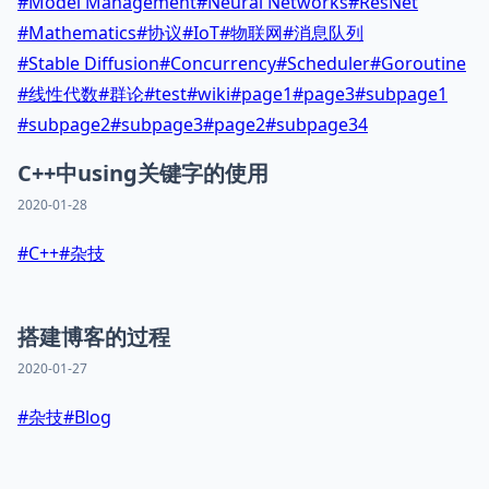
#
Model Management
#
Neural Networks
#
ResNet
#
Mathematics
#
协议
#
IoT
#
物联网
#
消息队列
#
Stable Diffusion
#
Concurrency
#
Scheduler
#
Goroutine
#
线性代数
#
群论
#
test
#
wiki
#
page1
#
page3
#
subpage1
#
subpage2
#
subpage3
#
page2
#
subpage34
C++中using关键字的使用
2020-01-28
#
C++
#
杂技
搭建博客的过程
2020-01-27
#
杂技
#
Blog