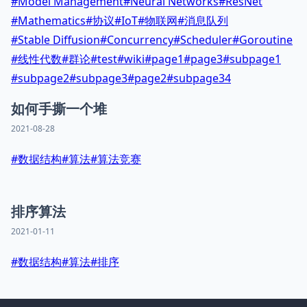
#
Model Management
#
Neural Networks
#
ResNet
#
Mathematics
#
协议
#
IoT
#
物联网
#
消息队列
#
Stable Diffusion
#
Concurrency
#
Scheduler
#
Goroutine
#
线性代数
#
群论
#
test
#
wiki
#
page1
#
page3
#
subpage1
#
subpage2
#
subpage3
#
page2
#
subpage34
如何手撕一个堆
2021-08-28
#
数据结构
#
算法
#
算法竞赛
排序算法
2021-01-11
#
数据结构
#
算法
#
排序