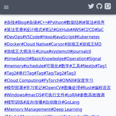
#
杂技
#
Blog
#
杂谈
#
C++
#
Python
#
数据结构
#
算法
#
排序
#
算法竞赛
#
设计模式
#
笔记
#
GitHub
#
AWS
#
CI/CD
#
IaC
#
DevOps
#
VSCode
#
Hexo
#
JavaScript
#
Kubernetes
#
Docker
#
Cloud Native
#
Cursor
#
游戏王
#
游戏王MD
#
游戏王大师决斗
#
Linux
#
systemctl
#
journalctl
#
timedatectl
#
BasicKnowledge
#
Operation
#
Signal
#
memory
#
schedule
#
可视化
#
数学
#
工具
#
Nextjs
#
Tag1
#
Tag2
#
单行Tag
#
Tag
#
Tag/Tag2
#
Tag3
#
Cloud Computing
#
PyTorch
#
ONNX
#
深度学习
#
模型部署
#
学习笔记
#
OpenCV
#
图像处理
#
Rust
#
编程语言
#
Windows
#
macOS
#
可执行文件
#
LoRA
#
参数高效微调
#
模型训练
#
反向传播
#
自动微分
#
GoLang
#
Memory Management
#
Deep Learning