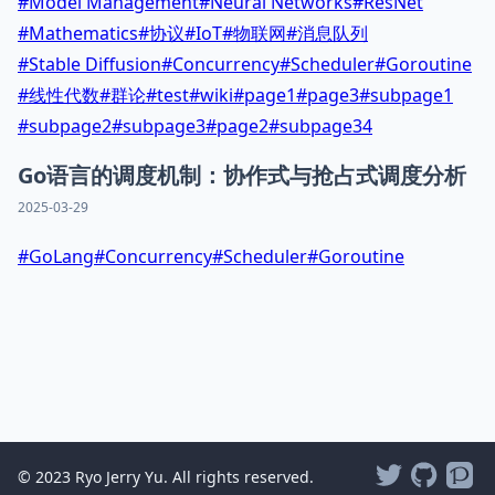
#
Model Management
#
Neural Networks
#
ResNet
#
Mathematics
#
协议
#
IoT
#
物联网
#
消息队列
#
Stable Diffusion
#
Concurrency
#
Scheduler
#
Goroutine
#
线性代数
#
群论
#
test
#
wiki
#
page1
#
page3
#
subpage1
#
subpage2
#
subpage3
#
page2
#
subpage34
Go语言的调度机制：协作式与抢占式调度分析
2025-03-29
#
GoLang
#
Concurrency
#
Scheduler
#
Goroutine
© 2023 Ryo Jerry Yu. All rights reserved.