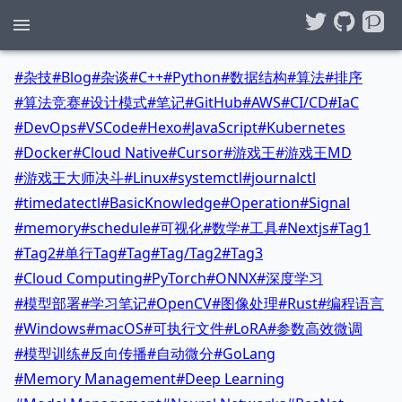
#
杂技
#
Blog
#
杂谈
#
C++
#
Python
#
数据结构
#
算法
#
排序
#
算法竞赛
#
设计模式
#
笔记
#
GitHub
#
AWS
#
CI/CD
#
IaC
#
DevOps
#
VSCode
#
Hexo
#
JavaScript
#
Kubernetes
#
Docker
#
Cloud Native
#
Cursor
#
游戏王
#
游戏王MD
#
游戏王大师决斗
#
Linux
#
systemctl
#
journalctl
#
timedatectl
#
BasicKnowledge
#
Operation
#
Signal
#
memory
#
schedule
#
可视化
#
数学
#
工具
#
Nextjs
#
Tag1
#
Tag2
#
单行Tag
#
Tag
#
Tag/Tag2
#
Tag3
#
Cloud Computing
#
PyTorch
#
ONNX
#
深度学习
#
模型部署
#
学习笔记
#
OpenCV
#
图像处理
#
Rust
#
编程语言
#
Windows
#
macOS
#
可执行文件
#
LoRA
#
参数高效微调
#
模型训练
#
反向传播
#
自动微分
#
GoLang
#
Memory Management
#
Deep Learning