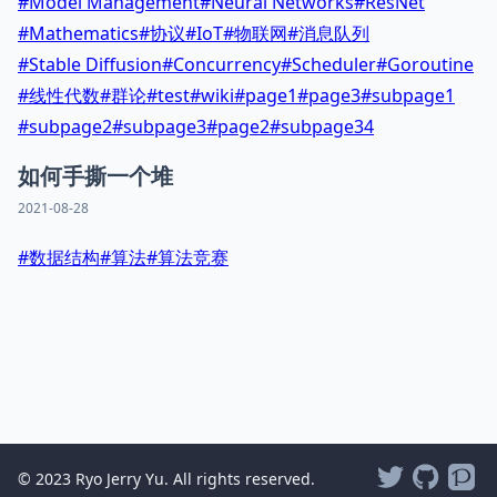
#
Model Management
#
Neural Networks
#
ResNet
#
Mathematics
#
协议
#
IoT
#
物联网
#
消息队列
#
Stable Diffusion
#
Concurrency
#
Scheduler
#
Goroutine
#
线性代数
#
群论
#
test
#
wiki
#
page1
#
page3
#
subpage1
#
subpage2
#
subpage3
#
page2
#
subpage34
如何手撕一个堆
2021-08-28
#
数据结构
#
算法
#
算法竞赛
© 2023 Ryo Jerry Yu. All rights reserved.