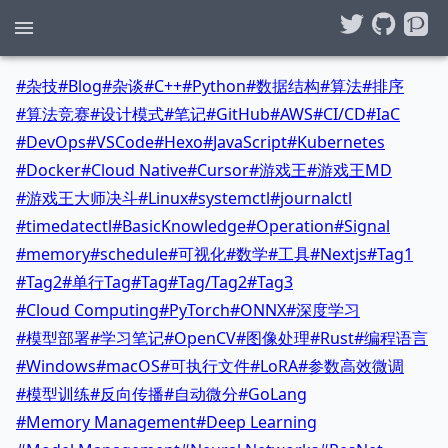
#
杂技
#
Blog
#
杂谈
#
C++
#
Python
#
数据结构
#
算法
#
排序
#
算法竞赛
#
设计模式
#
笔记
#
GitHub
#
AWS
#
CI/CD
#
IaC
#
DevOps
#
VSCode
#
Hexo
#
JavaScript
#
Kubernetes
#
Docker
#
Cloud Native
#
Cursor
#
游戏王
#
游戏王MD
#
游戏王大师决斗
#
Linux
#
systemctl
#
journalctl
#
timedatectl
#
BasicKnowledge
#
Operation
#
Signal
#
memory
#
schedule
#
可视化
#
数学
#
工具
#
Nextjs
#
Tag1
#
Tag2
#
单行Tag
#
Tag
#
Tag/Tag2
#
Tag3
#
Cloud Computing
#
PyTorch
#
ONNX
#
深度学习
#
模型部署
#
学习笔记
#
OpenCV
#
图像处理
#
Rust
#
编程语言
#
Windows
#
macOS
#
可执行文件
#
LoRA
#
参数高效微调
#
模型训练
#
反向传播
#
自动微分
#
GoLang
#
Memory Management
#
Deep Learning