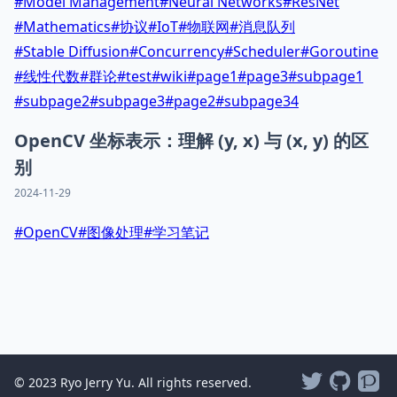
#
Model Management
#
Neural Networks
#
ResNet
#
Mathematics
#
协议
#
IoT
#
物联网
#
消息队列
#
Stable Diffusion
#
Concurrency
#
Scheduler
#
Goroutine
#
线性代数
#
群论
#
test
#
wiki
#
page1
#
page3
#
subpage1
#
subpage2
#
subpage3
#
page2
#
subpage34
OpenCV 坐标表示：理解 (y, x) 与 (x, y) 的区
别
2024-11-29
#
OpenCV
#
图像处理
#
学习笔记
© 2023 Ryo Jerry Yu. All rights reserved.