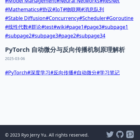
#
Model Management
#
Neural Networks
#
ResNet
#
Mathematics
#
协议
#
IoT
#
物联网
#
消息队列
#
Stable Diffusion
#
Concurrency
#
Scheduler
#
Goroutine
#
线性代数
#
群论
#
test
#
wiki
#
page1
#
page3
#
subpage1
#
subpage2
#
subpage3
#
page2
#
subpage34
PyTorch 自动微分与反向传播机制原理解析
2025-03-06
#
PyTorch
#
深度学习
#
反向传播
#
自动微分
#
学习笔记
© 2023 Ryo Jerry Yu. All rights reserved.