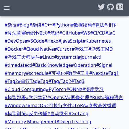
#
杂技
#
Blog
#
杂谈
#
C++
#
Python
#
数据结构
#
算法
#
排序
#
算法竞赛
#
设计模式
#
笔记
#
GitHub
#
AWS
#
CI/CD
#
IaC
#
DevOps
#
VSCode
#
Hexo
#
JavaScript
#
Kubernetes
#
Docker
#
Cloud Native
#
Cursor
#
游戏王
#
游戏王MD
#
游戏王大师决斗
#
Linux
#
systemctl
#
journalctl
#
timedatectl
#
BasicKnowledge
#
Operation
#
Signal
#
memory
#
schedule
#
可视化
#
数学
#
工具
#
Nextjs
#
Tag1
#
Tag2
#
单行Tag
#
Tag
#
Tag/Tag2
#
Tag3
#
Cloud Computing
#
PyTorch
#
ONNX
#
深度学习
#
模型部署
#
学习笔记
#
OpenCV
#
图像处理
#
Rust
#
编程语言
#
Windows
#
macOS
#
可执行文件
#
LoRA
#
参数高效微调
#
模型训练
#
反向传播
#
自动微分
#
GoLang
#
Memory Management
#
Deep Learning